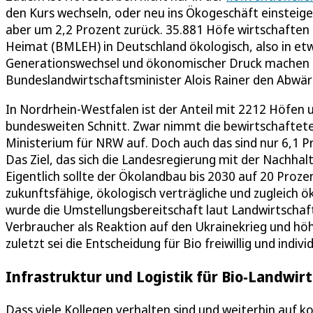
den Kurs wechseln, oder neu ins Ökogeschäft einsteige
aber um 2,2 Prozent zurück. 35.881 Höfe wirtschaften
Heimat (BMLEH) in Deutschland ökologisch, also in etw
Generationswechsel und ökonomischer Druck machen a
Bundeslandwirtschaftsminister Alois Rainer den Abwär
In Nordrhein-Westfalen ist der Anteil mit 2212 Höfen 
bundesweiten Schnitt. Zwar nimmt die bewirtschaftete B
Ministerium für NRW auf. Doch auch das sind nur 6,1 P
Das Ziel, das sich die Landesregierung mit der Nachhalt
Eigentlich sollte der Ökolandbau bis 2030 auf 20 Prozen
zukunftsfähige, ökologisch verträgliche und zugleich
wurde die Umstellungsbereitschaft laut Landwirtschaf
Verbraucher als Reaktion auf den Ukrainekrieg und höh
zuletzt sei die Entscheidung für Bio freiwillig und individ
Infrastruktur und Logistik für Bio-Landwir
Dass viele Kollegen verhalten sind und weiterhin auf k