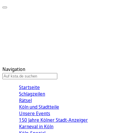
Mein KStA
Meine Artikel
Meine Region
Meine Newsletter
Mein KStA PLUS
Mein E-Paper
Navigation
Startseite
Schlagzeilen
Rätsel
Köln und Stadtteile
Unsere Events
150 Jahre Kölner Stadt-Anzeiger
Karneval in Köln