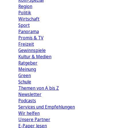
Köln-Spezial
Region
Politik
Wirtschaft
Sport
Panorama
Promis & TV
Freizeit
Gewinnspiele
Kultur & Medien
Ratgeber
Meinung
Green
Schule
Themen von A bis Z
Newsletter
Podcasts
Services und Empfehlungen
Wir helfen
Unsere Partner
E-Paper lesen