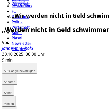
Freizeit
Wirtschaft
Restaurants
FC
„Wir werden nicht in Geld schwim
Panorama
Politik
Wirtschaft
„Werden nicht in Geld schwimme
Kultur
Rätsel
Von
Newsletter
Janne Ahrenhold
E-Paper
30.10.2025, 06:00 Uhr
9 min
Auf Google bevorzugen
Anhören
Schrift
Merken