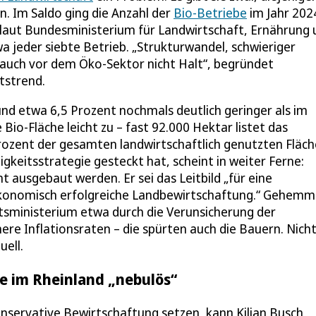
n. Im Saldo ging die Anzahl der
Bio-Betriebe
im Jahr 202
 laut Bundesministerium für Landwirtschaft, Ernährung 
a jeder siebte Betrieb. „Strukturwandel, schwieriger
uch vor dem Öko-Sektor nicht Halt“, begründet
tstrend.
und etwa 6,5 Prozent nochmals deutlich geringer als im
io-Fläche leicht zu – fast 92.000 Hektar listet das
rozent der gesamten landwirtschaftlich genutzten Fläch
igkeitsstrategie gesteckt hat, scheint in weiter Ferne:
t ausgebaut werden. Er sei das Leitbild „für eine
 ökonomisch erfolgreiche Landbewirtschaftung.“ Gehemm
tsministerium etwa durch die Verunsicherung der
ere Inflationsraten – die spürten auch die Bauern. Nich
uell.
te im Rheinland „nebulös“
onservative Bewirtschaftung setzen, kann Kilian Busch