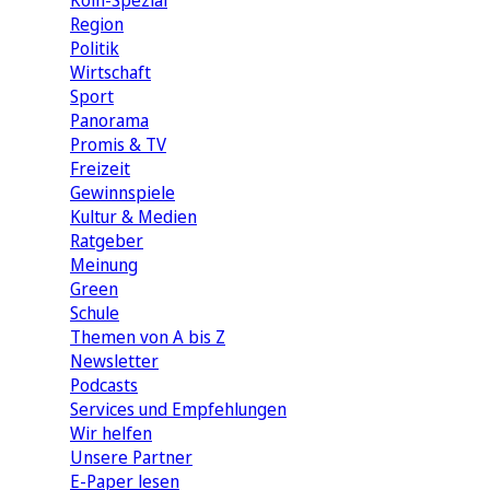
Köln-Spezial
Region
Politik
Wirtschaft
Sport
Panorama
Promis & TV
Freizeit
Gewinnspiele
Kultur & Medien
Ratgeber
Meinung
Green
Schule
Themen von A bis Z
Newsletter
Podcasts
Services und Empfehlungen
Wir helfen
Unsere Partner
E-Paper lesen