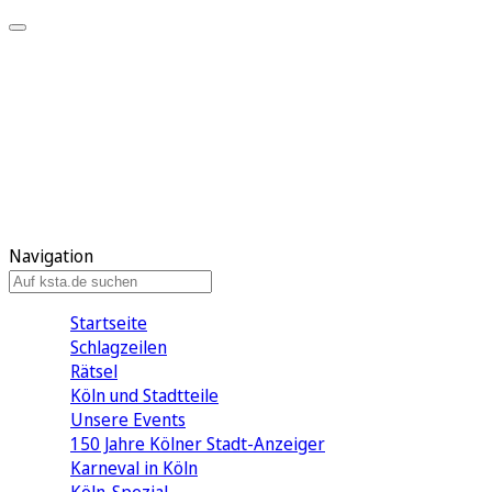
Mein KStA
Meine Artikel
Meine Region
Meine Newsletter
Mein KStA PLUS
Mein E-Paper
Navigation
Startseite
Schlagzeilen
Rätsel
Köln und Stadtteile
Unsere Events
150 Jahre Kölner Stadt-Anzeiger
Karneval in Köln