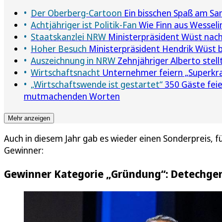
Der Oberberg-Cartoon
Ein bisschen Spaß am San
Achtjähriger ist Politik-Fan
Wie Finn aus Wesseli
Staatskanzlei NRW
Ministerpräsident Wüst nach T
Hoher Besuch
Ministerpräsident Hendrik Wüst be
Auszeichnung in NRW
Zehnjähriger Alberto stel
Wirtschaftsnacht
Unternehmer feiern „Superkra
„Wirtschaftswende ist gestartet“
350 Gäste feie
mutmachenden Worten
Mehr anzeigen
Auch in diesem Jahr gab es wieder einen Sonderpreis, f
Gewinner:
Gewinner Kategorie „Gründung“: Detechg