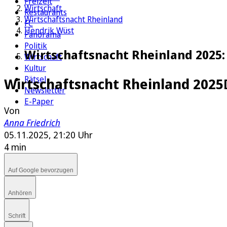
Freizeit
Wirtschaft
Restaurants
Wirtschaftsnacht Rheinland
FC
Hendrik Wüst
Panorama
Politik
Wirtschaftsnacht Rheinland 2025
Wirtschaft
Kultur
Rätsel
Wirtschaftsnacht Rheinland 2025
Newsletter
E-Paper
Von
Anna Friedrich
05.11.2025, 21:20 Uhr
4 min
Auf Google bevorzugen
Anhören
Schrift