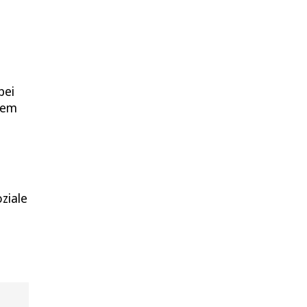
bei
sem
ziale