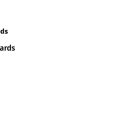
rds
ards