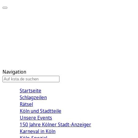
Mein KStA
Meine Artikel
Meine Region
Meine Newsletter
Mein KStA PLUS
Mein E-Paper
Navigation
Startseite
Schlagzeilen
Rätsel
Köln und Stadtteile
Unsere Events
150 Jahre Kölner Stadt-Anzeiger
Karneval in Köln