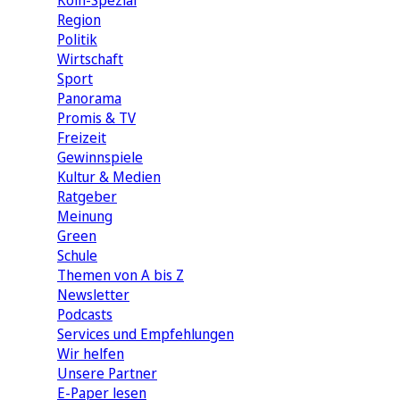
Köln-Spezial
Region
Politik
Wirtschaft
Sport
Panorama
Promis & TV
Freizeit
Gewinnspiele
Kultur & Medien
Ratgeber
Meinung
Green
Schule
Themen von A bis Z
Newsletter
Podcasts
Services und Empfehlungen
Wir helfen
Unsere Partner
E-Paper lesen