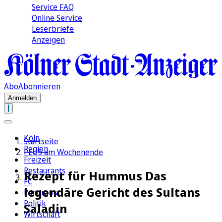
Service FAQ
Online Service
Leserbriefe
Anzeigen
Abo
Abonnieren
Anmelden
Köln
Startseite
Region
PLUS am Wochenende
Freizeit
Restaurants
Rezept für Hummus Das
FC
legendäre Gericht des Sultans
Panorama
Politik
Saladin
Wirtschaft