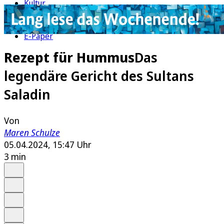
Kultur
Rätsel
Newsletter
E-Paper
Rezept für Hummus
Das
legendäre Gericht des Sultans
Saladin
Von
Maren Schulze
05.04.2024, 15:47 Uhr
3 min
Auf Google bevorzugen
Anhören
Schrift
Merken