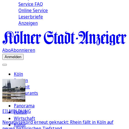
Service FAQ
Online Service
Leserbriefe
Anzeigen
Abo
Abonnieren
Anmelden
Köln
Region
Freizeit
Restaurants
FC
Panorama
EILMELDUNG
Politik
Wirtschaft
Negativrekord erneut geknackt: Rhein fällt in Köln auf
Kultur
neuen historischen Tiefstand