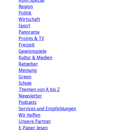
Köln-Spezial
Region
Politik
Wirtschaft
Sport
Panorama
Promis & TV
Freizeit
Gewinnspiele
Kultur & Medien
Ratgeber
Meinung
Green
Schule
Themen von A bis Z
Newsletter
Podcasts
Services und Empfehlungen
Wir helfen
Unsere Partner
E-Paper lesen