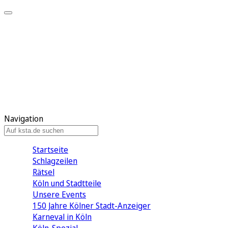
Mein KStA
Meine Artikel
Meine Region
Meine Newsletter
Mein KStA PLUS
Mein E-Paper
Navigation
Startseite
Schlagzeilen
Rätsel
Köln und Stadtteile
Unsere Events
150 Jahre Kölner Stadt-Anzeiger
Karneval in Köln