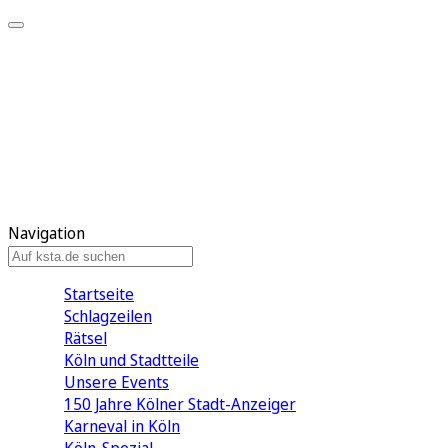
Mein KStA
Meine Artikel
Meine Region
Meine Newsletter
Mein KStA PLUS
Mein E-Paper
Navigation
Startseite
Schlagzeilen
Rätsel
Köln und Stadtteile
Unsere Events
150 Jahre Kölner Stadt-Anzeiger
Karneval in Köln