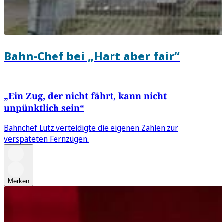
Bahn-Chef bei „Hart aber fair“
„Ein Zug, der nicht fährt, kann nicht
unpünktlich sein“
Bahnchef Lutz verteidigte die eigenen Zahlen zur
verspäteten Fernzügen.
Merken