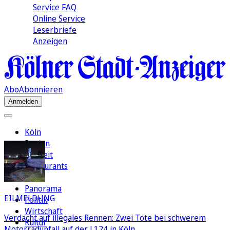
Service FAQ
Online Service
Leserbriefe
Anzeigen
Abo
Abonnieren
Anmelden
Köln
Region
Freizeit
Restaurants
FC
Panorama
EILMELDUNG
Politik
Wirtschaft
Verdacht auf illegales Rennen: Zwei Tote bei schwerem
Kultur
Motorradunfall auf der L124 in Köln