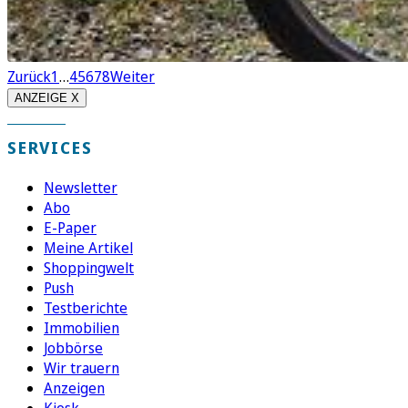
Zurück
1
…
4
5
6
7
8
Weiter
ANZEIGE X
SERVICES
Newsletter
Abo
E-Paper
Meine Artikel
Shoppingwelt
Push
Testberichte
Immobilien
Jobbörse
Wir trauern
Anzeigen
Kiosk