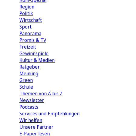
Köln-Spezial
Region
Politik
Wirtschaft
Sport
Panorama
Promis & TV
Freizeit
Gewinnspiele
Kultur & Medien
Ratgeber
Meinung
Green
Schule
Themen von A bis Z
Newsletter
Podcasts
Services und Empfehlungen
Wir helfen
Unsere Partner
E-Paper lesen