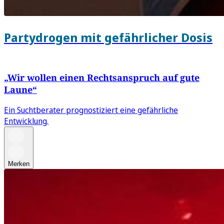
Partydrogen mit gefährlicher Dosis
„Wir wollen einen Rechtsanspruch auf gute
Laune“
Ein Suchtberater prognostiziert eine gefährliche
Entwicklung.
Merken