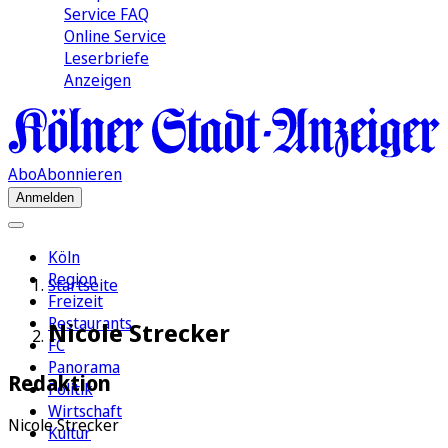
Service FAQ
Online Service
Leserbriefe
Anzeigen
Abo
Abonnieren
Anmelden
Köln
Region
Startseite
Freizeit
Restaurants
Nicole Strecker
FC
Panorama
Redaktion
Politik
Wirtschaft
Nicole Strecker
Kultur