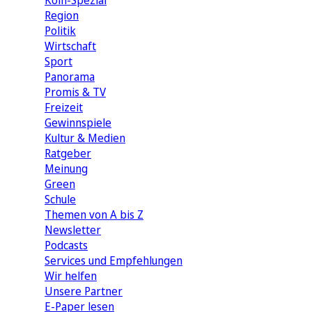
Köln-Spezial
Region
Politik
Wirtschaft
Sport
Panorama
Promis & TV
Freizeit
Gewinnspiele
Kultur & Medien
Ratgeber
Meinung
Green
Schule
Themen von A bis Z
Newsletter
Podcasts
Services und Empfehlungen
Wir helfen
Unsere Partner
E-Paper lesen