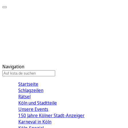
Mein KStA
Meine Artikel
Meine Region
Meine Newsletter
Mein KStA PLUS
Mein E-Paper
Navigation
Startseite
Schlagzeilen
Rätsel
Köln und Stadtteile
Unsere Events
150 Jahre Kölner Stadt-Anzeiger
Karneval in Köln