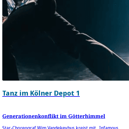
Tanz im Kölner Depot 1
Generationenkonflikt im Götterhimmel
Star-Choreograf Wim Vandekeybus kreist mit „Infamous