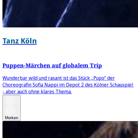
Tanz Köln
Puppen-Märchen auf globalem Trip
Wunderbar wild und rasant ist das Stück „Pupo“ der
Choreografin Sofia Nappi im Depot 2 des Kölner Schauspiel
- aber auch ohne klares Thema.
Merken