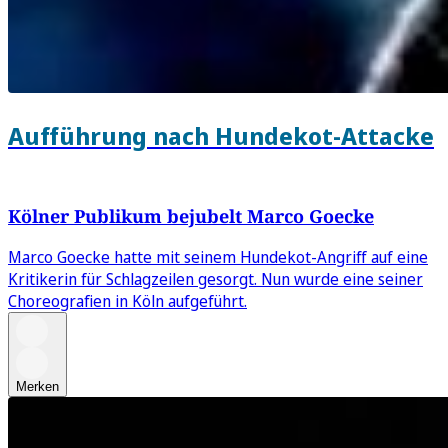
Aufführung nach Hundekot-Attacke
Kölner Publikum bejubelt Marco Goecke
Marco Goecke hatte mit seinem Hundekot-Angriff auf eine
Kritikerin für Schlagzeilen gesorgt. Nun wurde eine seiner
Choreografien in Köln aufgeführt.
Merken