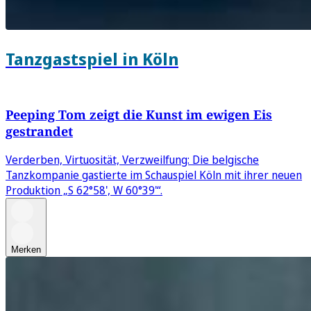
Tanzgastspiel in Köln
Peeping Tom zeigt die Kunst im ewigen Eis
gestrandet
Verderben, Virtuosität, Verzweilfung: Die belgische
Tanzkompanie gastierte im Schauspiel Köln mit ihrer neuen
Produktion „S 62°58', W 60°39'“.
Merken