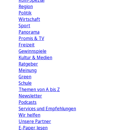
Köln-Spezial
Region
Politik
Wirtschaft
Sport
Panorama
Promis & TV
Freizeit
Gewinnspiele
Kultur & Medien
Ratgeber
Meinung
Green
Schule
Themen von A bis Z
Newsletter
Podcasts
Services und Empfehlungen
Wir helfen
Unsere Partner
E-Paper lesen