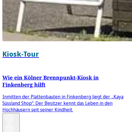
Kiosk-Tour
Wie ein Kölner Brennpunkt-Kiosk in
Finkenberg hilft
Inmitten der Plattenbauten in Finkenberg liegt der „Kaya
Süssland Shop“. Der Besitzer kennt das Leben in den
Hochhäusern seit seiner Kindheit.