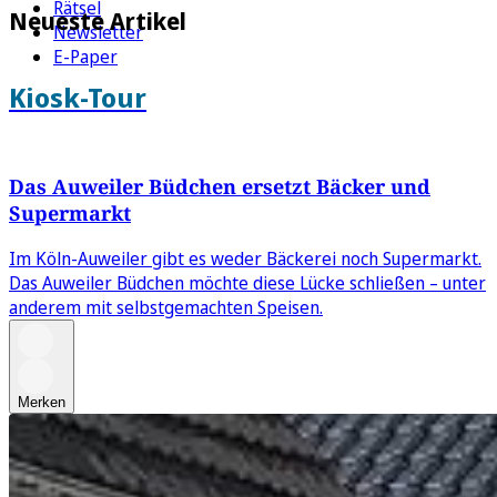
Rätsel
Neueste Artikel
Newsletter
E-Paper
Kiosk-Tour
Das Auweiler Büdchen ersetzt Bäcker und
Supermarkt
Im Köln-Auweiler gibt es weder Bäckerei noch Supermarkt.
Das Auweiler Büdchen möchte diese Lücke schließen – unter
anderem mit selbstgemachten Speisen.
Merken