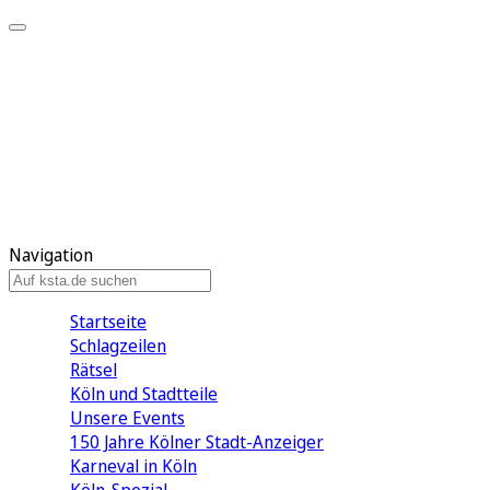
Mein KStA
Meine Artikel
Meine Region
Meine Newsletter
Mein KStA PLUS
Mein E-Paper
Navigation
Startseite
Schlagzeilen
Rätsel
Köln und Stadtteile
Unsere Events
150 Jahre Kölner Stadt-Anzeiger
Karneval in Köln