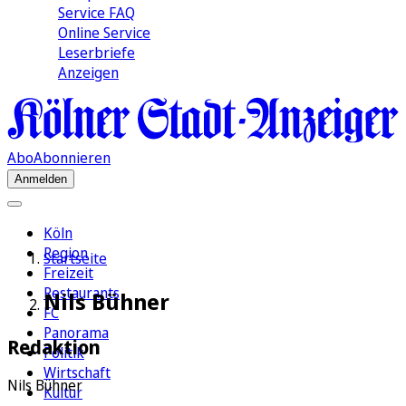
Service FAQ
Online Service
Leserbriefe
Anzeigen
Abo
Abonnieren
Anmelden
Köln
Region
Startseite
Freizeit
Restaurants
Nils Bühner
FC
Panorama
Redaktion
Politik
Wirtschaft
Nils Bühner
Kultur