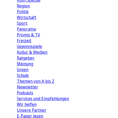
Köln-Spezial
Region
Politik
Wirtschaft
Sport
Panorama
Promis & TV
Freizeit
Gewinnspiele
Kultur & Medien
Ratgeber
Meinung
Green
Schule
Themen von A bis Z
Newsletter
Podcasts
Services und Empfehlungen
Wir helfen
Unsere Partner
E-Paper lesen