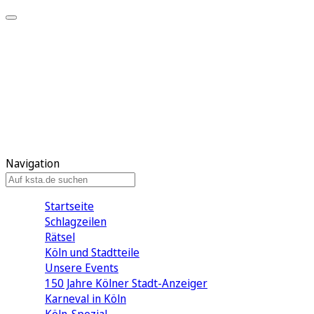
Mein KStA
Meine Artikel
Meine Region
Meine Newsletter
Mein KStA PLUS
Mein E-Paper
Navigation
Startseite
Schlagzeilen
Rätsel
Köln und Stadtteile
Unsere Events
150 Jahre Kölner Stadt-Anzeiger
Karneval in Köln