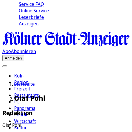
Service FAQ
Online Service
Leserbriefe
Anzeigen
Abo
Abonnieren
Anmelden
Köln
Region
Startseite
Freizeit
Restaurants
Olaf Pohl
FC
Panorama
Redaktion
Politik
Wirtschaft
Olaf Pohl
Kultur