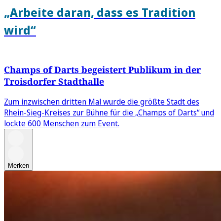
„Arbeite daran, dass es Tradition
wird“
Champs of Darts begeistert Publikum in der
Troisdorfer Stadthalle
Zum inzwischen dritten Mal wurde die größte Stadt des
Rhein-Sieg-Kreises zur Bühne für die „Champs of Darts“ und
lockte 600 Menschen zum Event.
Merken