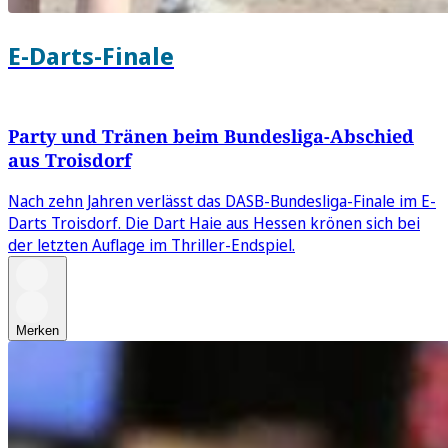
E-Darts-Finale
Party und Tränen beim Bundesliga-Abschied
aus Troisdorf
Nach zehn Jahren verlässt das DASB-Bundesliga-Finale im E-
Darts Troisdorf. Die Dart Haie aus Hessen krönen sich bei
der letzten Auflage im Thriller-Endspiel.
Merken