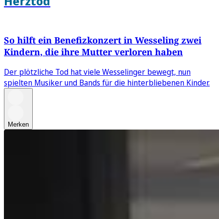
Herztod
So hilft ein Benefizkonzert in Wesseling zwei
Kindern, die ihre Mutter verloren haben
Der plötzliche Tod hat viele Wesselinger bewegt, nun
spielten Musiker und Bands für die hinterbliebenen Kinder.
Merken