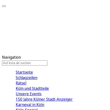
Mein KStA
Meine Artikel
Meine Region
Meine Newsletter
Mein KStA PLUS
Mein E-Paper
Navigation
Startseite
Schlagzeilen
Rätsel
Köln und Stadtteile
Unsere Events
150 Jahre Kölner Stadt-Anzeiger
Karneval in Köln