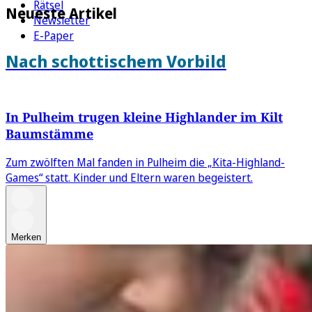
Rätsel
Neueste Artikel
Newsletter
E-Paper
Nach schottischem Vorbild
In Pulheim trugen kleine Highlander im Kilt
Baumstämme
Zum zwölften Mal fanden in Pulheim die „Kita-Highland-
Games“ statt. Kinder und Eltern waren begeistert.
Merken