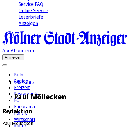
Service FAQ
Online Service
Leserbriefe
Anzeigen
Abo
Abonnieren
Anmelden
Köln
Region
Startseite
Freizeit
Restaurants
Paul Möllecken
FC
Panorama
Redaktion
Politik
Wirtschaft
Paul Möllecken
Kultur