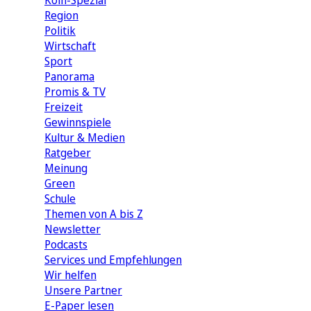
Köln-Spezial
Region
Politik
Wirtschaft
Sport
Panorama
Promis & TV
Freizeit
Gewinnspiele
Kultur & Medien
Ratgeber
Meinung
Green
Schule
Themen von A bis Z
Newsletter
Podcasts
Services und Empfehlungen
Wir helfen
Unsere Partner
E-Paper lesen