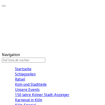
Mein KStA
Meine Artikel
Meine Region
Meine Newsletter
Mein KStA PLUS
Mein E-Paper
Navigation
Startseite
Schlagzeilen
Rätsel
Köln und Stadtteile
Unsere Events
150 Jahre Kölner Stadt-Anzeiger
Karneval in Köln