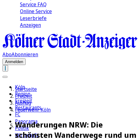
Service FAQ
Online Service
Leserbriefe
Anzeigen
Abo
Abonnieren
Anmelden
Köln
Startseite
Region
Freizeit
Freizeit
Ausflug
Restaurants
Feuerwehr Köln
FC
Panorama
Wanderungen NRW: Die
Politik
schönsten Wanderwege rund um
Wirtschaft