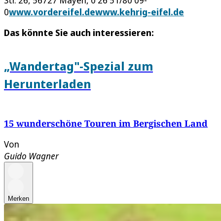
Str. 26, 56727 Mayen, 0 26 51/80 09-
0
www.vordereifel.de
www.kehrig-eifel.de
Das könnte Sie auch interessieren:
„Wandertag"-Spezial zum
Herunterladen
15 wunderschöne Touren im Bergischen Land
Von
Guido Wagner
Merken