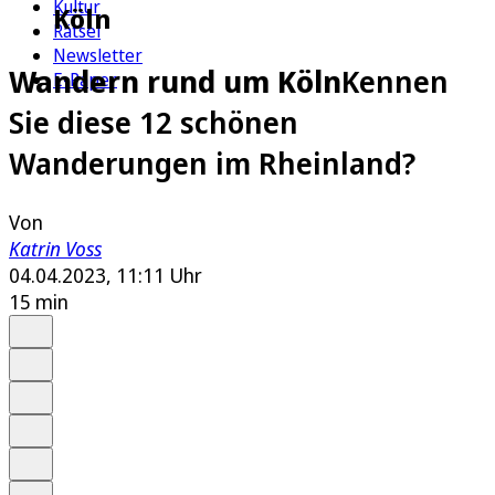
Kultur
Köln
Rätsel
Newsletter
Wandern rund um Köln
Kennen
E-Paper
Sie diese 12 schönen
Wanderungen im Rheinland?
Von
Katrin Voss
04.04.2023, 11:11 Uhr
15 min
Auf Google bevorzugen
Anhören
Schrift
Merken
Drucken
Teilen