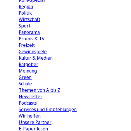
Köln-Spezial
Region
Politik
Wirtschaft
Sport
Panorama
Promis & TV
Freizeit
Gewinnspiele
Kultur & Medien
Ratgeber
Meinung
Green
Schule
Themen von A bis Z
Newsletter
Podcasts
Services und Empfehlungen
Wir helfen
Unsere Partner
E-Paper lesen