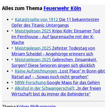
Alles zum Thema
Feuerwehr Köln
Katastrophe von 1912
Die 11 bekanntesten
Opfer des Titanic-Untergangs
Meistgelesen 2025
Kripo Köln: Einsamer Tod
im Penthouse – Auf Spurensuche mit der K-
Wache
Meistgelesen 2025
Zehnter Todestag von
Miriam Scheidel – Angehörige erinnern sich
Meistgelesen 2025
Gebrechen, Einsamkeit,
Sorgen? Diese Senioren singen sich glücklich
Keine Aufzeichnungen
„Lost Place“ in Bonn gibt
Rätsel auf – „Sowas noch nicht gesehen“
NRW-Forschung
Google Maps für das Gehirn
Alkohol in der Schwangerschaft
„In der freien
Wirtschaft bist du immer die Behinderte“
Thema:
Kölner Philharmonie