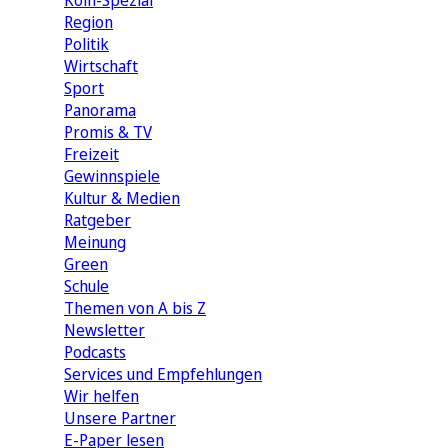
Köln-Spezial
Region
Politik
Wirtschaft
Sport
Panorama
Promis & TV
Freizeit
Gewinnspiele
Kultur & Medien
Ratgeber
Meinung
Green
Schule
Themen von A bis Z
Newsletter
Podcasts
Services und Empfehlungen
Wir helfen
Unsere Partner
E-Paper lesen