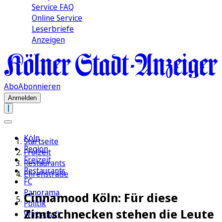
Service FAQ
Online Service
Leserbriefe
Anzeigen
Abo
Abonnieren
Anmelden
Köln
Startseite
Region
Freizeit
Freizeit
Restaurants
Restaurants
Ehrenstraße
FC
Panorama
Cinnamood Köln: Für diese
Politik
Zimtschnecken stehen die Leute
Wirtschaft