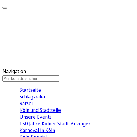
Mein KStA
Meine Artikel
Meine Region
Meine Newsletter
Mein KStA PLUS
Mein E-Paper
Navigation
Startseite
Schlagzeilen
Rätsel
Köln und Stadtteile
Unsere Events
150 Jahre Kölner Stadt-Anzeiger
Karneval in Köln