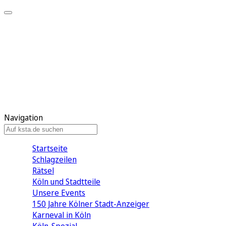
Mein KStA
Meine Artikel
Meine Region
Meine Newsletter
Mein KStA PLUS
Mein E-Paper
Navigation
Startseite
Schlagzeilen
Rätsel
Köln und Stadtteile
Unsere Events
150 Jahre Kölner Stadt-Anzeiger
Karneval in Köln