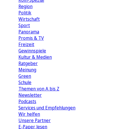
Köln-Spezial
Region
Politik
Wirtschaft
Sport
Panorama
Promis & TV
Freizeit
Gewinnspiele
Kultur & Medien
Ratgeber
Meinung
Green
Schule
Themen von A bis Z
Newsletter
Podcasts
Services und Empfehlungen
Wir helfen
Unsere Partner
E-Paper lesen