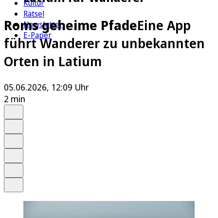
Kultur
Rätsel
Roms geheime Pfade
Eine App
Newsletter
E-Paper
führt Wanderer zu unbekannten
Orten in Latium
05.06.2026, 12:09 Uhr
2 min
Auf Google bevorzugen
Anhören
Schrift
Merken
Drucken
Teilen