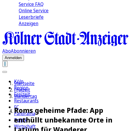
Service FAQ
Online Service
Leserbriefe
Anzeigen
Abo
Abonnieren
Anmelden
Köln
Startseite
Region
Freizeit
Freizeit
Wandertag
Restaurants
FC
Roms geheime Pfade: App
Panorama
enthüllt unbekannte Orte in
Politik
Wirtschaft
Latium für Wanderer