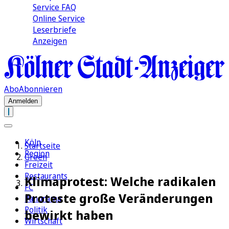
Service FAQ
Online Service
Leserbriefe
Anzeigen
Abo
Abonnieren
Anmelden
Köln
Startseite
Region
Green
Freizeit
Restaurants
Klimaprotest: Welche radikalen
FC
Proteste große Veränderungen
Panorama
Politik
bewirkt haben
Wirtschaft