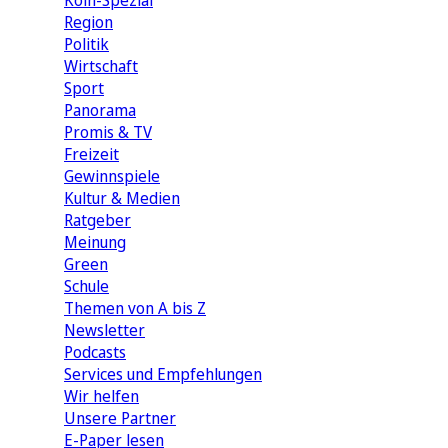
Köln-Spezial
Region
Politik
Wirtschaft
Sport
Panorama
Promis & TV
Freizeit
Gewinnspiele
Kultur & Medien
Ratgeber
Meinung
Green
Schule
Themen von A bis Z
Newsletter
Podcasts
Services und Empfehlungen
Wir helfen
Unsere Partner
E-Paper lesen