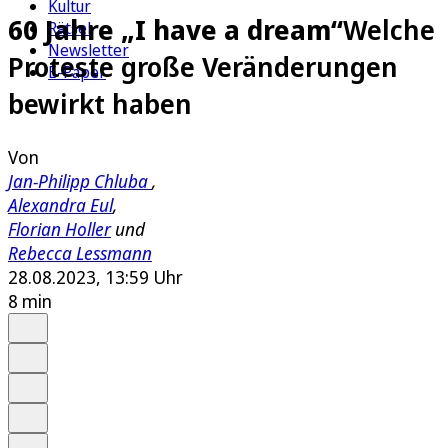
Kultur
60 Jahre „I have a dream“
Welche
Rätsel
Newsletter
Proteste große Veränderungen
E-Paper
bewirkt haben
Von
Jan-Philipp Chluba
,
Alexandra Eul
,
Florian Holler
und
Rebecca Lessmann
28.08.2023, 13:59 Uhr
8 min
Auf Google bevorzugen
Anhören
Schrift
Merken
Drucken