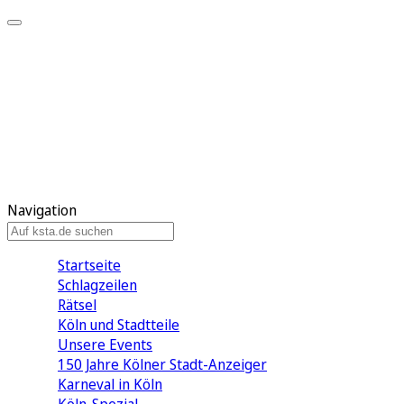
Mein KStA
Meine Artikel
Meine Region
Meine Newsletter
Mein KStA PLUS
Mein E-Paper
Navigation
Startseite
Schlagzeilen
Rätsel
Köln und Stadtteile
Unsere Events
150 Jahre Kölner Stadt-Anzeiger
Karneval in Köln