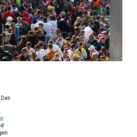
? Das
ße
nd
gen