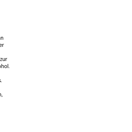
nn
er
 zur
ohol.
.
n,