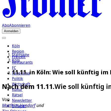
Abo
Abonnieren
Anmelden
Köln
Region
Startseite
Freizeit
Köln
Restaurants
FC
11.11. in Köln: Wie soll künftig i
Panorama
Politik
Wirtschaft
Nach dem 11.11.
Wie soll künftig 
Kultur
Rätsel
Von
Newsletter
Matthias Hendorf
und
E-Paper