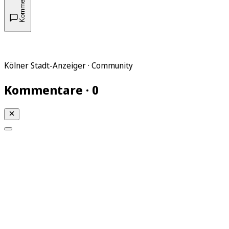
Kommentare
Kölner Stadt-Anzeiger · Community
Kommentare · 0
Mein KStA
Meine Artikel
Meine Region
Meine Newsletter
Mein KStA PLUS
Mein E-Paper