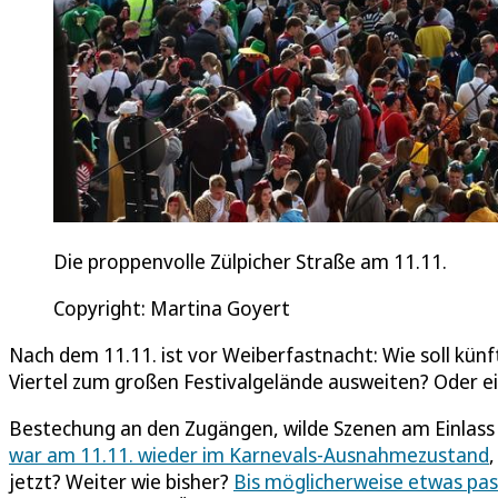
Die proppenvolle Zülpicher Straße am 11.11.
Copyright: Martina Goyert
Nach dem 11.11. ist vor Weiberfastnacht: Wie soll künf
Viertel zum großen Festivalgelände ausweiten? Oder e
Bestechung an den Zugängen, wilde Szenen am Einlass s
war am 11.11. wieder im Karnevals-Ausnahmezustand
,
jetzt? Weiter wie bisher?
Bis möglicherweise etwas pas