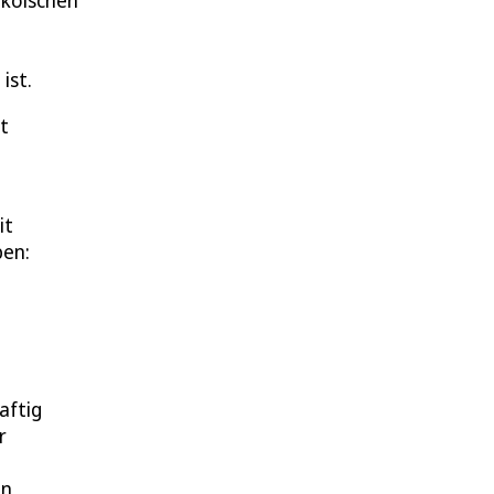
 kölschen
ist.
rt
it
ben:
aftig
r
n,