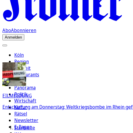
Abo
Abonnieren
Anmelden
Köln
Region
Freizeit
Restaurants
FC
Panorama
Politik
EILMELDUNG
Wirtschaft
Entschärfung am Donnerstag: Weltkriegsbombe im Rhein gef
Kultur
Rätsel
Newsletter
E-Paper
Startseite