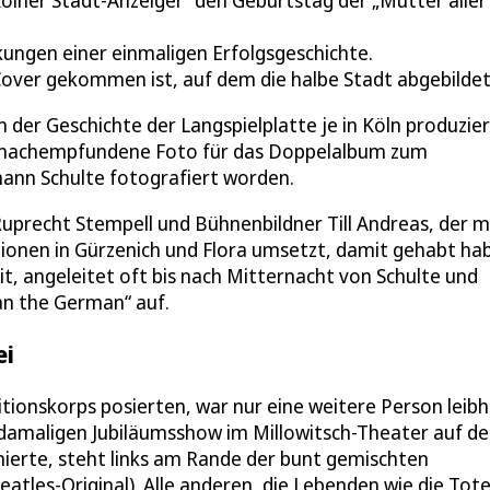
„Kölner Stadt-Anzeiger“ den Geburtstag der „Mutter aller
kungen einer einmaligen Erfolgsgeschichte.
-Cover gekommen ist, auf dem die halbe Stadt abgebildet 
n der Geschichte der Langspielplatte je in Köln produzie
s nachempfundene Foto für das Doppelalbum zum
nn Schulte fotografiert worden.
Ruprecht Stempell und Bühnenbildner Till Andreas, der m
ionen in Gürzenich und Flora umsetzt, damit gehabt ha
it, angeleitet oft bis nach Mitternacht von Schulte und
n the German“ auf.
ei
tionskorps posierten, war nur eine weitere Person leibh
r damaligen Jubiläumsshow im Millowitsch-Theater auf de
nierte, steht links am Rande der bunt gemischten
les-Original). Alle anderen, die Lebenden wie die Tote