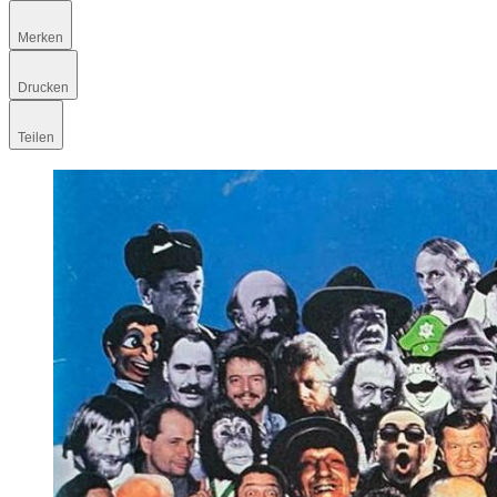
Merken
Drucken
Teilen