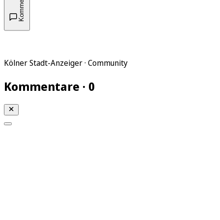
Kommentare
Kölner Stadt-Anzeiger · Community
Kommentare · 0
Mein KStA
Meine Artikel
Meine Region
Meine Newsletter
Mein KStA PLUS
Mein E-Paper