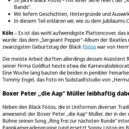
50 Jahre Bläck Fööss – mit einer Serie feiert der 
Bands“.
Wir liefern Geschichten, Hintergründe und Auswir
In diesem Teil erklären wir, wie zu dem Jubiläums
Köln
– Es ist das wohl aufwendigste Plattencover, das i
wurde: das dem „Sergeant Pepper“-Album der Beatle
zwanzigsten Geburtstag der Bläck
Fööss
war von Herma
Die meiste Arbeit dürften allerdings dessen Assistent 
seiner Firma Goldhut heute etwa die Karnevalsdekorat
Eine Woche lang bauten die beiden in penibler Feinarbe
Tommy Engel, das Foto im Südstadtstudio von „Herma
Boxer Peter „die Aap“ Müller leibhaftig dab
Neben den Bläck Fööss, die in Uniformen diverser Tradi
anwesend: der Boxer Peter „die Aap“ Müller, der in de
Bühne seinen Song „Ring frei zur nächsten Runde“ into
Pappkameradengruppe (und ersetzt Sonny Liston im Beat