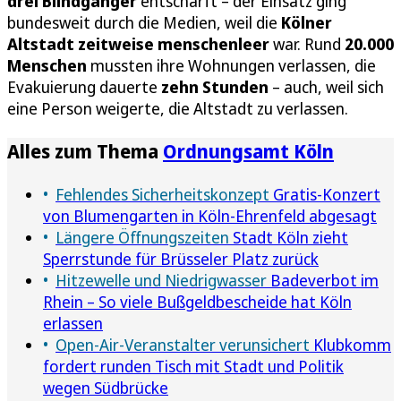
drei Blindgänger
entschärft – der Einsatz ging
bundesweit durch die Medien, weil die
Kölner
Altstadt zeitweise menschenleer
war. Rund
20.000
Menschen
mussten ihre Wohnungen verlassen, die
Evakuierung dauerte
zehn Stunden
– auch, weil sich
eine Person weigerte, die Altstadt zu verlassen.
Alles zum Thema
Ordnungsamt Köln
Fehlendes Sicherheitskonzept
Gratis-Konzert
von Blumengarten in Köln-Ehrenfeld abgesagt
Längere Öffnungszeiten
Stadt Köln zieht
Sperrstunde für Brüsseler Platz zurück
Hitzewelle und Niedrigwasser
Badeverbot im
Rhein – So viele Bußgeldbescheide hat Köln
erlassen
Open-Air-Veranstalter verunsichert
Klubkomm
fordert runden Tisch mit Stadt und Politik
wegen Südbrücke