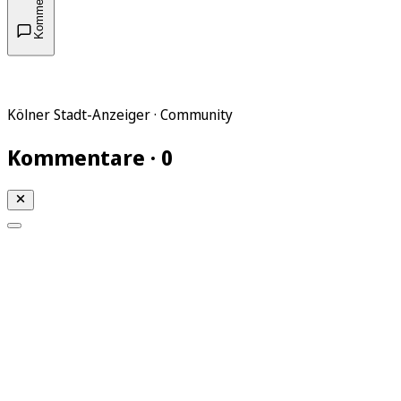
Kommentare
Kölner Stadt-Anzeiger · Community
Kommentare · 0
Mein KStA
Meine Artikel
Meine Region
Meine Newsletter
Mein KStA PLUS
Mein E-Paper