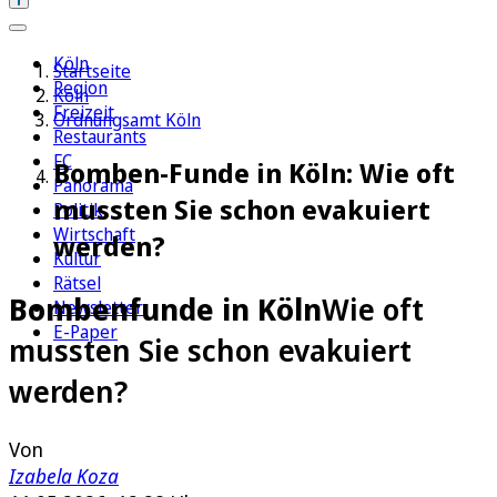
Köln
Startseite
Region
Köln
Freizeit
Ordnungsamt Köln
Restaurants
FC
Bomben-Funde in Köln: Wie oft
Panorama
mussten Sie schon evakuiert
Politik
Wirtschaft
werden?
Kultur
Rätsel
Bombenfunde in Köln
Wie oft
Newsletter
E-Paper
mussten Sie schon evakuiert
werden?
Von
Izabela Koza