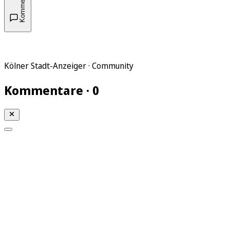
Kommentare
Kölner Stadt-Anzeiger · Community
Kommentare · 0
Mein KStA
Meine Artikel
Meine Region
Meine Newsletter
Mein KStA PLUS
Mein E-Paper