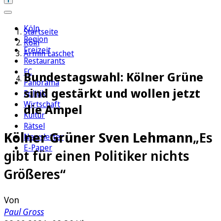
Köln
Startseite
Region
Köln
Freizeit
Armin Laschet
Restaurants
FC
Bundestagswahl: Kölner Grüne
Panorama
sind gestärkt und wollen jetzt
Politik
Wirtschaft
die Ampel
Kultur
Rätsel
Kölner Grüner Sven Lehmann
„Es
Newsletter
E-Paper
gibt für einen Politiker nichts
Größeres“
Von
Paul Gross