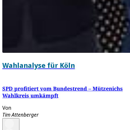
Wahlanalyse für Köln
SPD profitiert vom Bundestrend – Mützenichs
Wahlkreis umkämpft
Von
Tim Attenberger