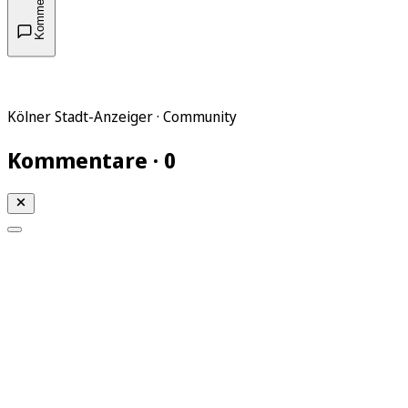
Kommentare
Kölner Stadt-Anzeiger · Community
Kommentare · 0
Mein KStA
Meine Artikel
Meine Region
Meine Newsletter
Mein KStA PLUS
Mein E-Paper