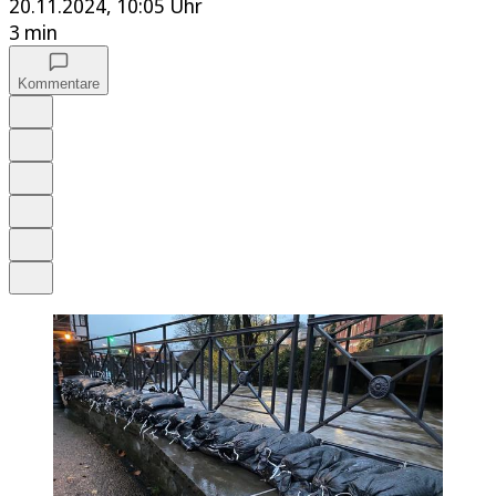
20.11.2024, 10:05 Uhr
3 min
Kommentare
Auf Google bevorzugen
Anhören
Schrift
Merken
Drucken
Teilen