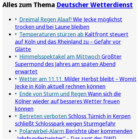
Alles zum Thema
Deutscher Wetterdienst
Dreimal Regen Alaaf!
Wie Jecke möglichst
trocken und bei Laune bleiben
Temperaturen stürzen ab
Kaltfront steuert
auf Köln und das Rheinland zu – Gefahr vor
Glätte
Himmelsspektakel am Mittwoch
Größter
Supermond des Jahres am späten Abend
erwartet
Wetter am 11.11.
Milder Herbst bleibt – Womit
Jecke in Köln aktuell rechnen können
Ende von Sturm und Regen
Wann sich die
Kölner wieder auf besseres Wetter freuen
können
Betreten verboten
Schloss Türnich in Kerpen
schließt Schlosspark wegen Sturmgefahr
Polarwirbel-Alarm
Berichte über kommenden
„Jahrhundertwinter“ – Das sagt der DWD