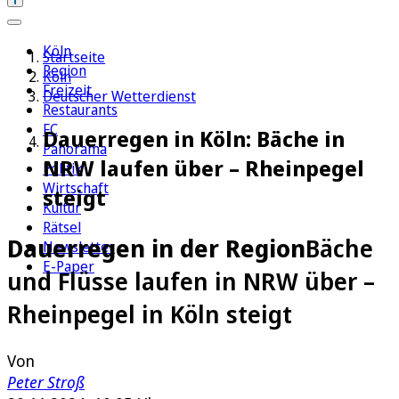
Köln
Startseite
Region
Köln
Freizeit
Deutscher Wetterdienst
Restaurants
FC
Dauerregen in Köln: Bäche in
Panorama
NRW laufen über – Rheinpegel
Politik
Wirtschaft
steigt
Kultur
Rätsel
Dauerregen in der Region
Bäche
Newsletter
E-Paper
und Flüsse laufen in NRW über –
Rheinpegel in Köln steigt
Von
Peter Stroß