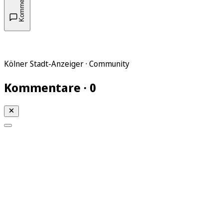
Kommentare
Kölner Stadt-Anzeiger · Community
Kommentare · 0
Mein KStA
Meine Artikel
Meine Region
Meine Newsletter
Mein KStA PLUS
Mein E-Paper