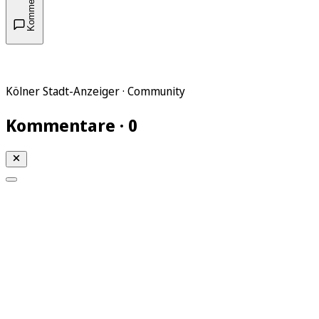
Kommentare
Kölner Stadt-Anzeiger · Community
Kommentare · 0
Mein KStA
Meine Artikel
Meine Region
Meine Newsletter
Mein KStA PLUS
Mein E-Paper