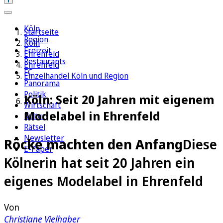
Köln
Startseite
Region
Köln
Freizeit
Ehrenfeld
Restaurants
Ehrenfeld
FC
Einzelhandel Köln und Region
Panorama
Politik
Köln: Seit 20 Jahren mit eigenem
Wirtschaft
Modelabel in Ehrenfeld
Kultur
Rätsel
Newsletter
Röcke machten den Anfang
Diese
E-Paper
Kölnerin hat seit 20 Jahren ein
eigenes Modelabel in Ehrenfeld
Von
Christiane Vielhaber