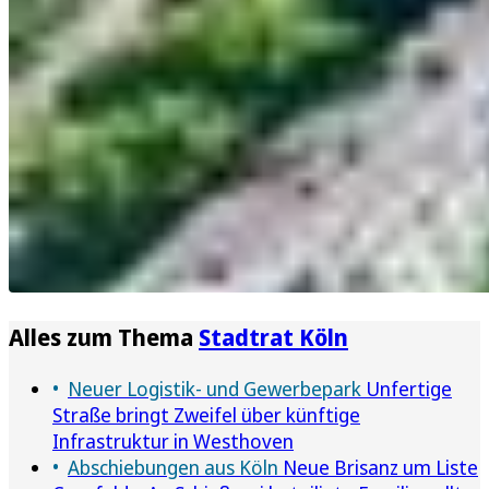
Alles zum Thema
Stadtrat Köln
Neuer Logistik- und Gewerbepark
Unfertige
Straße bringt Zweifel über künftige
Infrastruktur in Westhoven
Abschiebungen aus Köln
Neue Brisanz um Liste