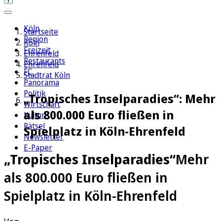
Köln
Startseite
Region
Köln
Freizeit
Ehrenfeld
Restaurants
Ehrenfeld
FC
Stadtrat Köln
Panorama
Politik
„Tropisches Inselparadies“: Mehr
Wirtschaft
als 800.000 Euro fließen in
Kultur
Rätsel
Spielplatz in Köln-Ehrenfeld
Newsletter
E-Paper
„Tropisches Inselparadies“
Mehr
als 800.000 Euro fließen in
Spielplatz in Köln-Ehrenfeld