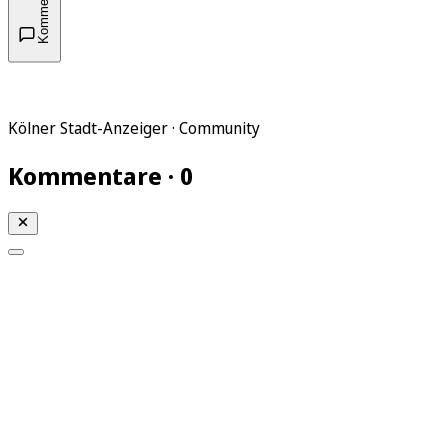
Kommentare
Kölner Stadt-Anzeiger · Community
Kommentare · 0
Mein KStA
Meine Artikel
Meine Region
Meine Newsletter
Mein KStA PLUS
Mein E-Paper