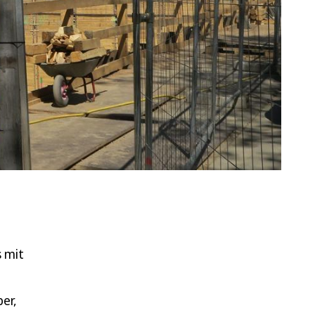
 mit
er,