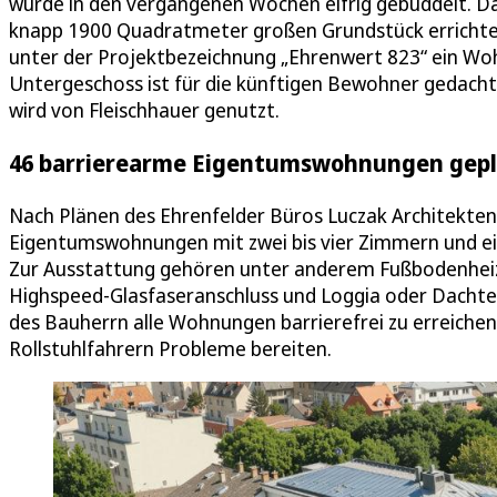
wurde in den vergangenen Wochen eifrig gebuddelt. Da
knapp 1900 Quadratmeter großen Grundstück erricht
unter der Projektbezeichnung „Ehrenwert 823“ ein Woh
Untergeschoss ist für die künftigen Bewohner gedacht 
wird von Fleischhauer genutzt.
46 barrierearme Eigentumswohnungen gep
Nach Plänen des Ehrenfelder Büros Luczak Architekten s
Eigentumswohnungen mit zwei bis vier Zimmern und e
Zur Ausstattung gehören unter anderem Fußbodenheizun
Highspeed-Glasfaseranschluss und Loggia oder Dachterr
des Bauherrn alle Wohnungen barrierefrei zu erreichen 
Rollstuhlfahrern Probleme bereiten.