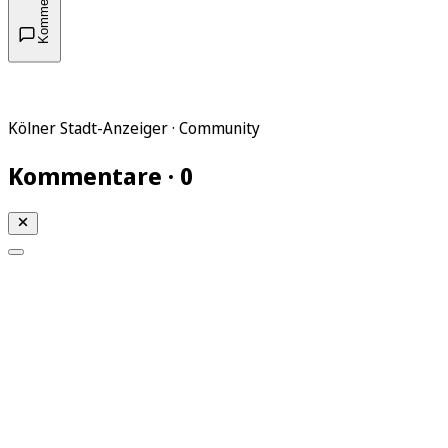
Kommentare
Kölner Stadt-Anzeiger · Community
Kommentare · 0
Mein KStA
Meine Artikel
Meine Region
Meine Newsletter
Mein KStA PLUS
Mein E-Paper