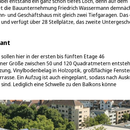
bei entstand ein ganz schön tiefes Loch, denn auf dem
et die Bauunternehmung Friedrich Wassermann demnäc
n- und Geschäftshaus mit gleich zwei Tiefgaragen. Das 
und verfügt über 28 Stellplätze, das zweite Untergesch
lant
ollen hier in der ersten bis fünften Etage 46
iner Größe zwischen 50 und 120 Quadratmetern entsteh
g, Vinylbodenbelag in Holzoptik, großflächige Fenster
asse. Ein Aufzug ist auch eingeplant, sodass nach Ausk
sind. Lediglich eine Schwelle zu den Balkons könne