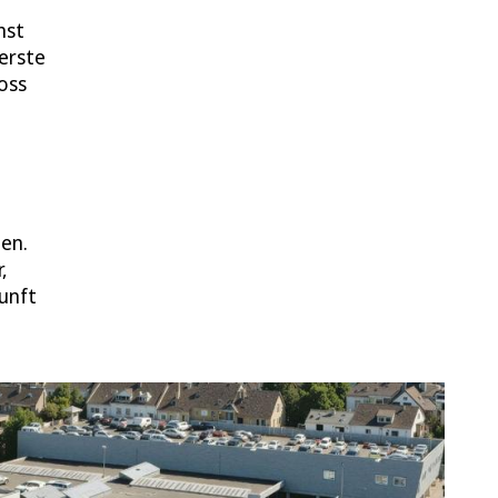
hst
erste
oss
en.
,
unft