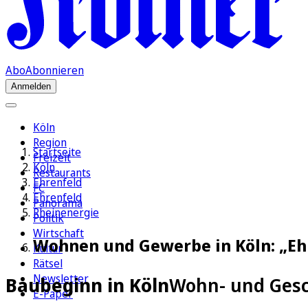
Abo
Abonnieren
Anmelden
Köln
Region
Startseite
Freizeit
Köln
Restaurants
Ehrenfeld
FC
Ehrenfeld
Panorama
Rheinenergie
Politik
Wirtschaft
Wohnen und Gewerbe in Köln: „Ehr
Kultur
Rätsel
Newsletter
Baubeginn in Köln
Wohn- und Gesc
E-Paper