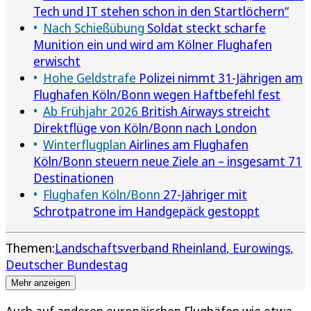
Tech und IT stehen schon in den Startlöchern“
Nach Schießübung
Soldat steckt scharfe
Munition ein und wird am Kölner Flughafen
erwischt
Hohe Geldstrafe
Polizei nimmt 31-Jährigen am
Flughafen Köln/Bonn wegen Haftbefehl fest
Ab Frühjahr 2026
British Airways streicht
Direktflüge von Köln/Bonn nach London
Winterflugplan
Airlines am Flughafen
Köln/Bonn steuern neue Ziele an – insgesamt 71
Destinationen
Flughafen Köln/Bonn
27-Jähriger mit
Schrotpatrone im Handgepäck gestoppt
Themen:
Landschaftsverband Rheinland
Eurowings
Deutscher Bundestag
Mehr anzeigen
Auch auf anderen europäischen Flughäfen wie etwa