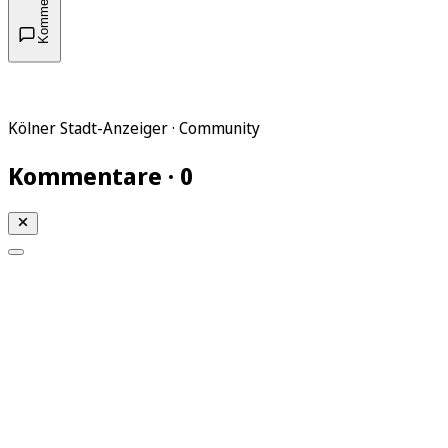
Kommentare
Kölner Stadt-Anzeiger · Community
Kommentare · 0
Mein KStA
Meine Artikel
Meine Region
Meine Newsletter
Mein KStA PLUS
Mein E-Paper