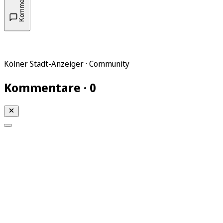
Kommentare
Kölner Stadt-Anzeiger · Community
Kommentare · 0
Mein KStA
Meine Artikel
Meine Region
Meine Newsletter
Mein KStA PLUS
Mein E-Paper