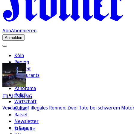
Abo
Abonnieren
Anmelden
Köln
Region
Freizeit
Restaurants
FC
Panorama
Politik
EILMELDUNG
Wirtschaft
Verdacht auf illegales Rennen: Zwei Tote bei schwerem Motorr
Kultur
Rätsel
Newsletter
E-Paper
Startseite