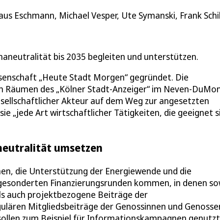
s Eschmann, Michael Vesper, Ute Symanski, Frank Schill
maneutralität bis 2035 begleiten und unterstützen.
senschaft „Heute Stadt Morgen“ gegründet. Die
 Räumen des „Kölner Stadt-Anzeiger“ im Neven-DuMon
lgesellschaftlicher Akteur auf dem Weg zur angesetzten
e „jede Art wirtschaftlicher Tätigkeiten, die geeignet s
eutralität umsetzen
men, die Unterstützung der Energiewende und die
s gesonderten Finanzierungsrunden kommen, in denen s
als auch projektbezogene Beiträge der
ulären Mitgliedsbeiträge der Genossinnen und Genosse
 sollen zum Beispiel für Informationskampagnen genutzt