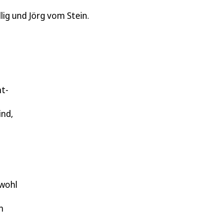
ig und Jörg vom Stein.
t-
ind,
owohl
n