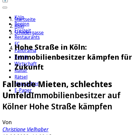
Köln
Startseite
Region
Köln
Freizeit
Schildergasse
Restaurants
FC
Hohe Straße in Köln:
Panorama
Immobilienbesitzer kämpfen für
Politik
Wirtschaft
Zukunft
Kultur
Rätsel
Fallende Mieten, schlechtes
Newsletter
E-Paper
Umfeld
Immobilienbesitzer auf
Kölner Hohe Straße kämpfen
Von
Christiane Vielhaber