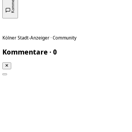
Kommentare
Kölner Stadt-Anzeiger · Community
Kommentare · 0
Mein KStA
Meine Artikel
Meine Region
Meine Newsletter
Mein KStA PLUS
Mein E-Paper