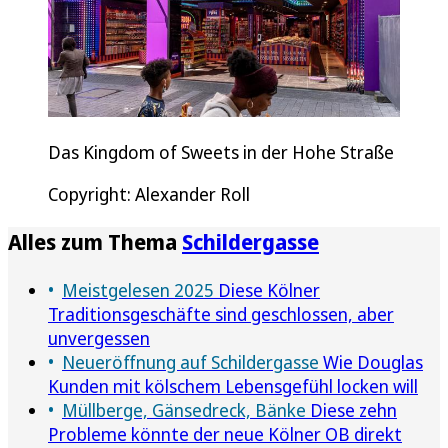
Das Kingdom of Sweets in der Hohe Straße
Copyright: Alexander Roll
Alles zum Thema
Schildergasse
Meistgelesen 2025
Diese Kölner
Traditionsgeschäfte sind geschlossen, aber
unvergessen
Neueröffnung auf Schildergasse
Wie Douglas
Kunden mit kölschem Lebensgefühl locken will
Müllberge, Gänsedreck, Bänke
Diese zehn
Probleme könnte der neue Kölner OB direkt