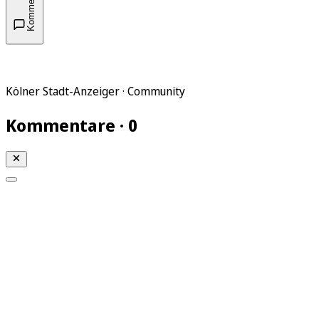
Kommentare
Kölner Stadt-Anzeiger · Community
Kommentare · 0
Mein KStA
Meine Artikel
Meine Region
Meine Newsletter
Mein KStA PLUS
Mein E-Paper