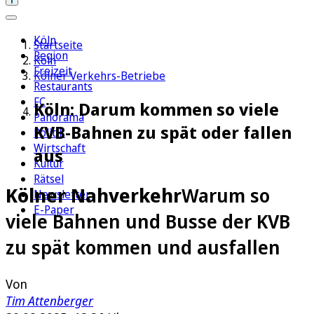
Köln
Startseite
Region
Köln
Freizeit
Kölner Verkehrs-Betriebe
Restaurants
FC
Köln: Darum kommen so viele
Panorama
KVB-Bahnen zu spät oder fallen
Politik
Wirtschaft
aus
Kultur
Rätsel
Kölner Nahverkehr
Warum so
Newsletter
E-Paper
viele Bahnen und Busse der KVB
zu spät kommen und ausfallen
Von
Tim Attenberger