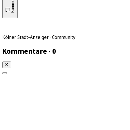
Kommentare
Kölner Stadt-Anzeiger · Community
Kommentare · 0
Mein KStA
Meine Artikel
Meine Region
Meine Newsletter
Mein KStA PLUS
Mein E-Paper