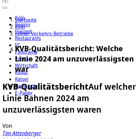
Köln
Startseite
Region
Köln
Freizeit
Kölner Verkehrs-Betriebe
Restaurants
FC
KVB-Qualitätsbericht: Welche
Panorama
Linie 2024 am unzuverlässigsten
Politik
Wirtschaft
war
Kultur
Rätsel
KVB-Qualitätsbericht
Auf welcher
Newsletter
E-Paper
Linie Bahnen 2024 am
unzuverlässigsten waren
Von
Tim Attenberger