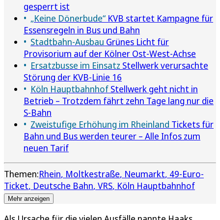
gesperrt ist
„Keine Dönerbude“
KVB startet Kampagne für
Essensregeln in Bus und Bahn
Stadtbahn-Ausbau
Grünes Licht für
Provisorium auf der Kölner Ost-West-Achse
Ersatzbusse im Einsatz
Stellwerk verursachte
Störung der KVB-Linie 16
Köln Hauptbahnhof
Stellwerk geht nicht in
Betrieb – Trotzdem fährt zehn Tage lang nur die
S-Bahn
Zweistufige Erhöhung im Rheinland
Tickets für
Bahn und Bus werden teurer – Alle Infos zum
neuen Tarif
Themen:
Rhein
Moltkestraße
Neumarkt
49-Euro-
Ticket
Deutsche Bahn
VRS
Köln Hauptbahnhof
Mehr anzeigen
Als Ursache für die vielen Ausfälle nannte Haaks