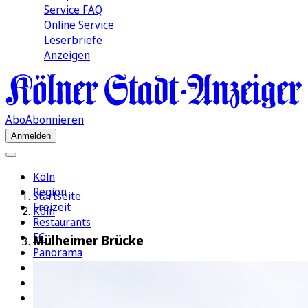
Service FAQ
Online Service
Leserbriefe
Anzeigen
Abo
Abonnieren
Anmelden
Köln
Region
Startseite
Freizeit
Köln
Restaurants
FC
Mülheimer Brücke
Panorama
Politik
Wirtschaft
Kultur