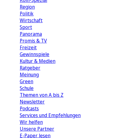
Köln-Spezial
Region
Politik
Wirtschaft
Sport
Panorama
Promis & TV
Freizeit
Gewinnspiele
Kultur & Medien
Ratgeber
Meinung
Green
Schule
Themen von A bis Z
Newsletter
Podcasts
Services und Empfehlungen
Wir helfen
Unsere Partner
E-Paper lesen