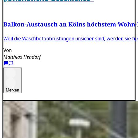
Balkon-Austausch an Kölns höchstem Wohn
Weil die Waschbetonbrüstungen unsicher sind, werden sie für
Von
Matthias Hendorf
Merken