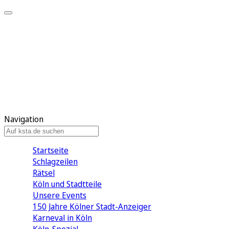
Mein KStA
Meine Artikel
Meine Region
Meine Newsletter
Mein KStA PLUS
Mein E-Paper
Navigation
Startseite
Schlagzeilen
Rätsel
Köln und Stadtteile
Unsere Events
150 Jahre Kölner Stadt-Anzeiger
Karneval in Köln