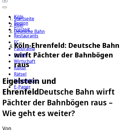
Köln
Startseite
Region
Köln
Freizeit
Deutsche Bahn
Restaurants
FC
Köln-Ehrenfeld: Deutsche Bahn
Panorama
wirft Pächter der Bahnbögen
Politik
Wirtschaft
raus
Kultur
Rätsel
Eigelstein und
Newsletter
E-Paper
Ehrenfeld
Deutsche Bahn wirft
Pächter der Bahnbögen raus –
Wie geht es weiter?
Von