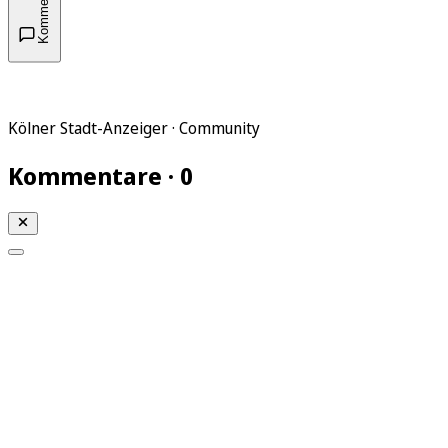
Kommentare
Kölner Stadt-Anzeiger · Community
Kommentare · 0
Mein KStA
Meine Artikel
Meine Region
Meine Newsletter
Mein KStA PLUS
Mein E-Paper