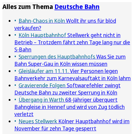
Alles zum Thema
Deutsche Bahn
Bahn-Chaos in Köln
Wollt ihr uns für blöd
verkaufen?
Köln Hauptbahnhof
Stellwerk geht nicht in
Betrieb – Trotzdem fährt zehn Tage lang nur die
S-Bahn
Sperrungen des Hauptbahnhofs
Was Sie zum
Bahn Super-Gau in Köln wissen müssen
Gleisläufer am 11.11.
Vier Personen legen
Bahnverkehr zum Karnevalsauftakt in Köln lahm
Gravierende Folgen
Softwarefehler zwingt
Deutsche Bahn zu zweiter Sperrung in Köln
Übergang in Warth
68-Jähriger überquert
Bahngleise in Hennef und wird von Zug tödlich
verletzt
Neues Stellwerk
Kölner Hauptbahnhof wird im
November für zehn Tage gesperrt