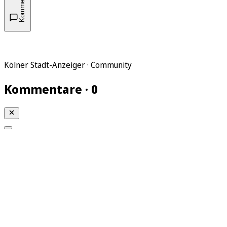
Kommentare
Kölner Stadt-Anzeiger · Community
Kommentare · 0
Mein KStA
Meine Artikel
Meine Region
Meine Newsletter
Mein KStA PLUS
Mein E-Paper