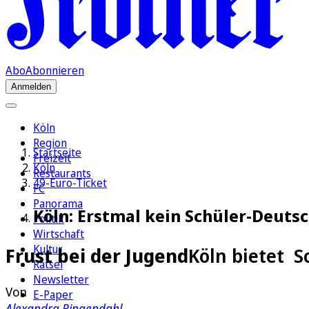
Abo
Abonnieren
Anmelden
Köln
Region
Startseite
Freizeit
Köln
Restaurants
49-Euro-Ticket
FC
Panorama
Köln: Erstmal kein Schüler-Deuts
Politik
Wirtschaft
Kultur
Frust bei der Jugend
Köln bietet S
Rätsel
Newsletter
Von
E-Paper
Alexandra Ringendahl