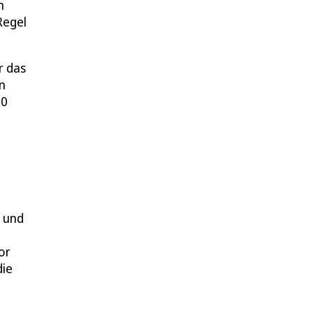
n
Regel
r das
n
50
n und
or
die