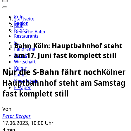
Köln
Startseite
Region
Köln
Freizeit
Deutsche Bahn
Restaurants
FC
Bahn Köln: Hauptbahnhof steht
Panorama
am 17. Juni fast komplett still
Politik
Wirtschaft
Kultur
Nur die S-Bahn fährt noch
Kölner
Rätsel
Hauptbahnhof steht am Samstag
Newsletter
E-Paper
fast komplett still
Von
Peter Berger
17.06.2023, 10:00 Uhr
4 min