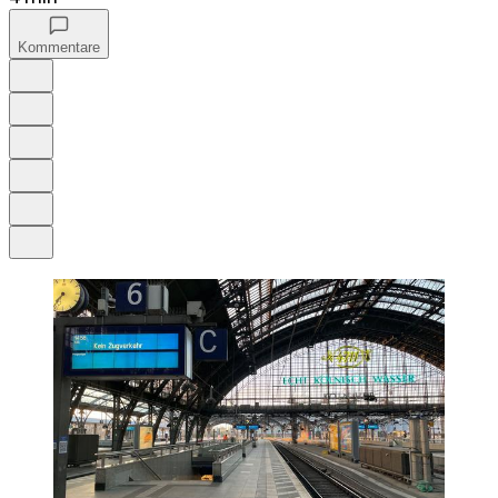
Kommentare
Auf Google bevorzugen
Anhören
Schrift
Merken
Drucken
Teilen