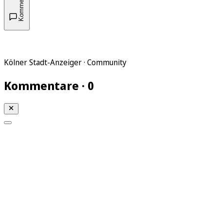
Kommentare
Kölner Stadt-Anzeiger · Community
Kommentare · 0
Mein KStA
Meine Artikel
Meine Region
Meine Newsletter
Mein KStA PLUS
Mein E-Paper