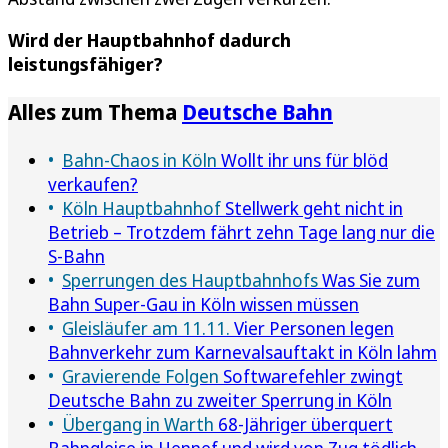
Wird der Hauptbahnhof dadurch
leistungsfähiger?
Alles zum Thema
Deutsche Bahn
Bahn-Chaos in Köln
Wollt ihr uns für blöd
verkaufen?
Köln Hauptbahnhof
Stellwerk geht nicht in
Betrieb – Trotzdem fährt zehn Tage lang nur die
S-Bahn
Sperrungen des Hauptbahnhofs
Was Sie zum
Bahn Super-Gau in Köln wissen müssen
Gleisläufer am 11.11.
Vier Personen legen
Bahnverkehr zum Karnevalsauftakt in Köln lahm
Gravierende Folgen
Softwarefehler zwingt
Deutsche Bahn zu zweiter Sperrung in Köln
Übergang in Warth
68-Jähriger überquert
Bahngleise in Hennef und wird von Zug tödlich