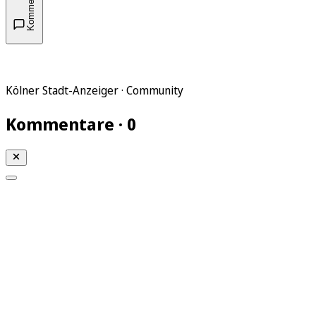
Kommentare
Kölner Stadt-Anzeiger · Community
Kommentare · 0
Mein KStA
Meine Artikel
Meine Region
Meine Newsletter
Mein KStA PLUS
Mein E-Paper