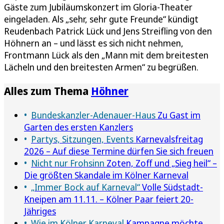
Gäste zum Jubiläumskonzert im Gloria-Theater
eingeladen. Als „sehr, sehr gute Freunde“ kündigt
Reudenbach Patrick Lück und Jens Streifling von den
Höhnern an – und lässt es sich nicht nehmen,
Frontmann Lück als den „Mann mit dem breitesten
Lächeln und den breitesten Armen“ zu begrüßen.
Alles zum Thema
Höhner
Bundeskanzler-Adenauer-Haus
Zu Gast im
Garten des ersten Kanzlers
Partys, Sitzungen, Events
Karnevalsfreitag
2026 – Auf diese Termine dürfen Sie sich freuen
Nicht nur Frohsinn
Zoten, Zoff und „Sieg heil“ –
Die größten Skandale im Kölner Karneval
„Immer Bock auf Karneval“
Volle Südstadt-
Kneipen am 11.11. – Kölner Paar feiert 20-
Jähriges
Wie im Kölner Karneval
Kampagne möchte