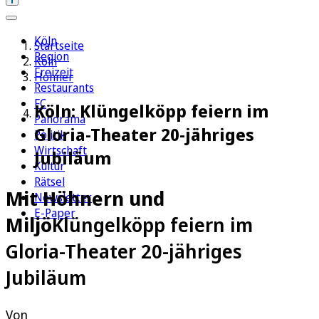
Köln
Startseite
Region
Köln
Freizeit
Höhner
Restaurants
FC
Köln: Klüngelköpp feiern im
Panorama
Gloria-Theater 20-jähriges
Politik
Wirtschaft
Jubiläum
Kultur
Rätsel
Mit Höhnern und
Newsletter
E-Paper
Miljö
Klüngelköpp feiern im
Gloria-Theater 20-jähriges
Jubiläum
Von