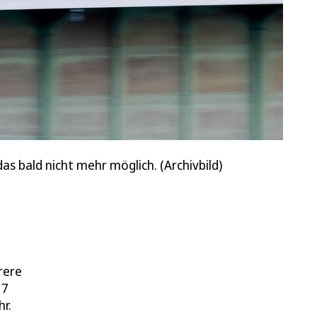
s bald nicht mehr möglich. (Archivbild)
rere
 7
r.