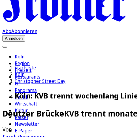
Abo
Abonnieren
Anmelden
Köln
Region
Startseite
Freizeit
Köln
Restaurants
Christopher Street Day
FC
Panorama
Köln: KVB trennt wochenlang Linie
Politik
Wirtschaft
Kultur
Deutzer Brücke
KVB trennt monatel
Rätsel
Newsletter
Von
E-Paper
Sarah Bornemann