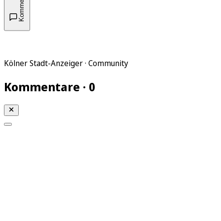
Kommentare
Kölner Stadt-Anzeiger · Community
Kommentare · 0
Mein KStA
Meine Artikel
Meine Region
Meine Newsletter
Mein KStA PLUS
Mein E-Paper