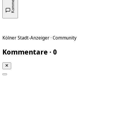
Kommentare
Kölner Stadt-Anzeiger · Community
Kommentare · 0
Mein KStA
Meine Artikel
Meine Region
Meine Newsletter
Mein KStA PLUS
Mein E-Paper