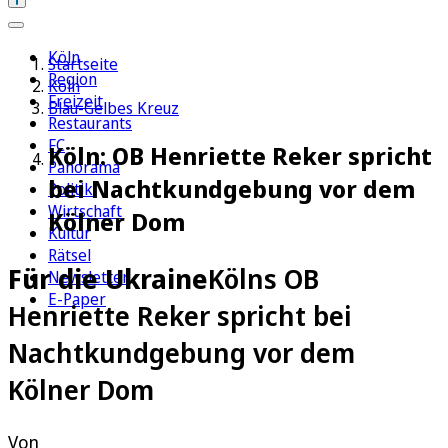
Köln
Startseite
Region
Köln
Freizeit
Blau-Gelbes Kreuz
Restaurants
FC
Köln: OB Henriette Reker spricht
Panorama
bei Nachtkundgebung vor dem
Politik
Wirtschaft
Kölner Dom
Kultur
Rätsel
Für die Ukraine
Kölns OB
Newsletter
E-Paper
Henriette Reker spricht bei
Nachtkundgebung vor dem
Kölner Dom
Von