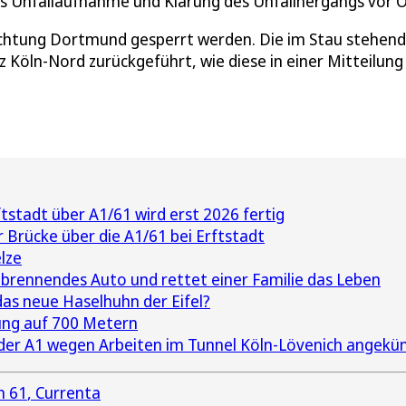
s Unfallaufnahme und Klärung des Unfallhergangs vor O
richtung Dortmund gesperrt werden. Die im Stau stehen
Köln-Nord zurückgeführt, wie diese in einer Mitteilung
tstadt über A1/61 wird erst 2026 fertig
r Brücke über die A1/61 bei Erftstadt
lze
brennendes Auto und rettet einer Familie das Leben
as neue Haselhuhn der Eifel?
rung auf 700 Metern
der A1 wegen Arbeiten im Tunnel Köln-Lövenich angekü
n 61
Currenta