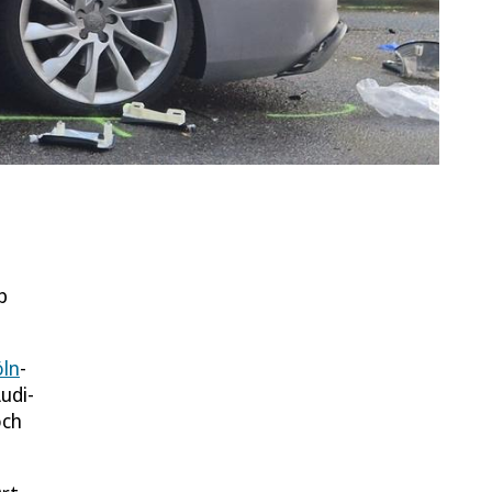
b
ln
-
udi-
och