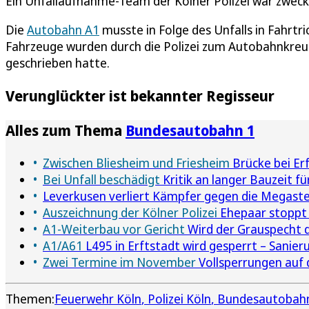
Ein Unfallaufnahme-Team der Kölner Polizei war zweck
Die
Autobahn A1
musste in Folge des Unfalls in Fahrt
Fahrzeuge wurden durch die Polizei zum Autobahnkreuz 
geschrieben hatte.
Verunglückter ist bekannter Regisseur
Alles zum Thema
Bundesautobahn 1
Zwischen Bliesheim und Friesheim
Brücke bei Erf
Bei Unfall beschädigt
Kritik an langer Bauzeit fü
Leverkusen verliert Kämpfer gegen die Megaste
Auszeichnung der Kölner Polizei
Ehepaar stoppt 
A1-Weiterbau vor Gericht
Wird der Grauspecht d
A1/A61
L495 in Erftstadt wird gesperrt – Sanie
Zwei Termine im November
Vollsperrungen auf 
Themen:
Feuerwehr Köln
Polizei Köln
Bundesautobah