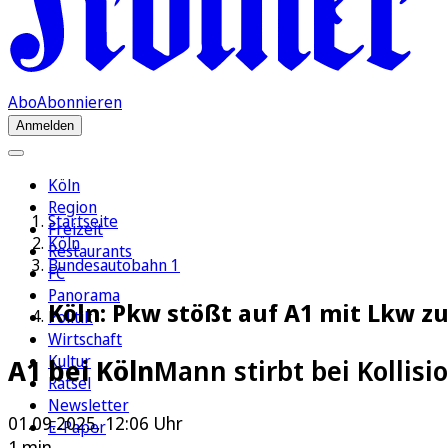
Abo
Abonnieren
Anmelden
Köln
Region
Startseite
Freizeit
Köln
Restaurants
Bundesautobahn 1
FC
Panorama
Köln: Pkw stößt auf A1 mit Lkw z
Politik
Wirtschaft
Kultur
A1 bei Köln
Mann stirbt bei Kollis
Rätsel
Newsletter
01.09.2025, 12:06 Uhr
E-Paper
1 min