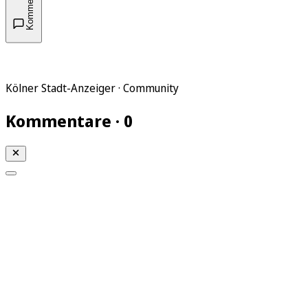
Kommentare
Kölner Stadt-Anzeiger · Community
Kommentare · 0
Mein KStA
Meine Artikel
Meine Region
Meine Newsletter
Mein KStA PLUS
Mein E-Paper