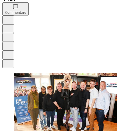
Kommentare
Auf Google bevorzugen
Anhören
Schrift
Merken
Drucken
Teilen