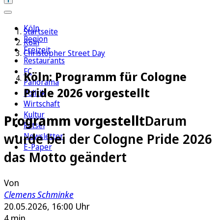
Köln
Startseite
Region
Köln
Freizeit
Christopher Street Day
Restaurants
FC
Köln: Programm für Cologne
Panorama
Pride 2026 vorgestellt
Politik
Wirtschaft
Kultur
Programm vorgestellt
Darum
Rätsel
wurde bei der Cologne Pride 2026
Newsletter
E-Paper
das Motto geändert
Von
Clemens Schminke
20.05.2026, 16:00 Uhr
4 min