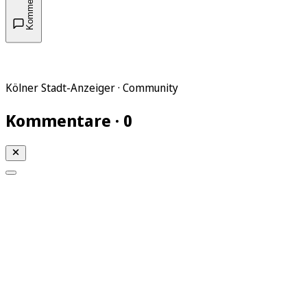
Kommentare
Kölner Stadt-Anzeiger · Community
Kommentare · 0
Mein KStA
Meine Artikel
Meine Region
Meine Newsletter
Mein KStA PLUS
Mein E-Paper