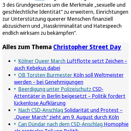
3 des Grundgesetzes um die Merkmale „sexuelle und
geschlechtliche Identität“ zu erweitern, Einrichtungen
zur Unterstützung queerer Menschen finanziell
abzusichern und „Hasskriminalität und Hatespeech
endlich wirksam zu bekämpfen“.
Alles zum Thema
Christopher Street Day
Kölner Queer March
Luftflotte setzt Zeichen –
auch Kebekus dabei
OB Torsten Burmester
Köln soll Weltmeister
werden – bei Genehmigungen
Beerdigung unter Polizeischutz
CSD-
Attentäter in Berlin beigesetzt – Politik fordert
lückenlose Aufklärung
Nach CSD-Anschlag
Solidarität und Protest –
„Queer March“ zieht am 9. August durch Köln
Can Dündar nach dem CSD-Anschlag
Homophie
als zentraler Teil von Politik