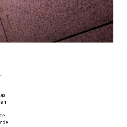
r
das
sah
gte
ende