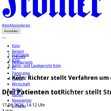
Abo
Abonnieren
Anmelden
Köln
Region
Startseite
Freizeit
Köln
Restaurants
Amts- und Landgericht Köln
FC
Panorama
Köln: Richter stellt Verfahren um d
Politik
Wirtschaft
Kultur
Drei Patienten tot
Richter stellt S
Rätsel
Newsletter
17.06.2026, 14:12 Uhr
E-Paper
3 min