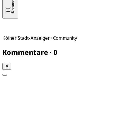
Kommentare
Kölner Stadt-Anzeiger · Community
Kommentare · 0
Mein KStA
Meine Artikel
Meine Region
Meine Newsletter
Mein KStA PLUS
Mein E-Paper