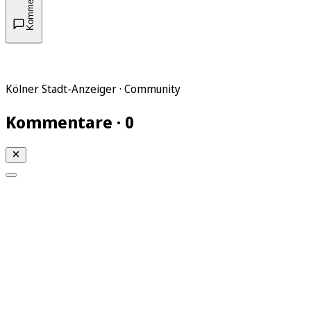
Kommentare
Kölner Stadt-Anzeiger · Community
Kommentare · 0
Mein KStA
Meine Artikel
Meine Region
Meine Newsletter
Mein KStA PLUS
Mein E-Paper