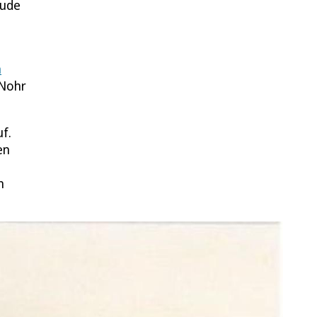
rude
n
 Nohr
f.
en
n