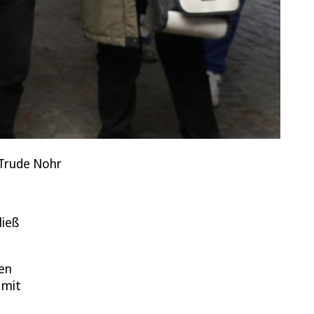
 Trude Nohr
ließ
ten
 mit