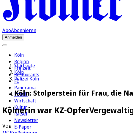
Abo
Abonnieren
Anmelden
Köln
Region
Startseite
Freizeit
Köln
Restaurants
Polizei Köln
FC
Panorama
Köln: Stolperstein für Frau, die Na
Politik
Wirtschaft
Kultur
Kölnerin war KZ-Opfer
Vergewaltig
Rätsel
Newsletter
Von
E-Paper
Uli Kreikebaum