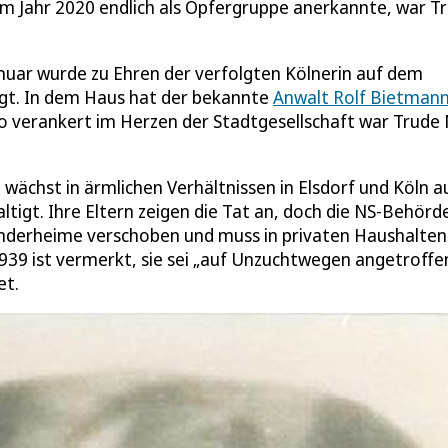
, im Jahr 2020 endlich als Opfergruppe anerkannte, war T
Januar wurde zu Ehren der verfolgten Kölnerin auf dem
egt. In dem Haus hat der bekannte
Anwalt Rolf Bietman
 So verankert im Herzen der Stadtgesellschaft war Trude
wächst in ärmlichen Verhältnissen in Elsdorf und Köln au
waltigt. Ihre Eltern zeigen die Tat an, doch die NS-Behörd
 Kinderheime verschoben und muss in privaten Haushalten
1939 ist vermerkt, sie sei „auf Unzuchtwegen angetroffe
et.