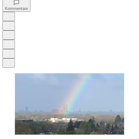
Kommentare
Auf Google bevorzugen
Anhören
Schrift
Merken
Drucken
Teilen