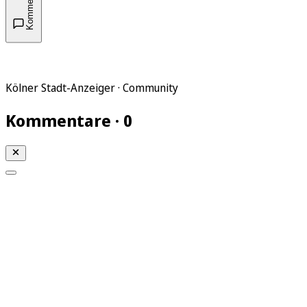
Kommentare
Kölner Stadt-Anzeiger · Community
Kommentare · 0
Mein KStA
Meine Artikel
Meine Region
Meine Newsletter
Mein KStA PLUS
Mein E-Paper