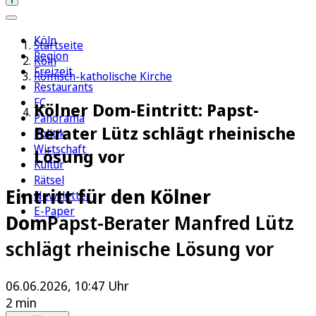
Köln
Startseite
Region
Köln
Freizeit
Römisch-katholische Kirche
Restaurants
FC
Kölner Dom-Eintritt: Papst-
Panorama
Berater Lütz schlägt rheinische
Politik
Wirtschaft
Lösung vor
Kultur
Rätsel
Eintritt für den Kölner
Newsletter
E-Paper
Dom
Papst-Berater Manfred Lütz
schlägt rheinische Lösung vor
06.06.2026, 10:47 Uhr
2 min