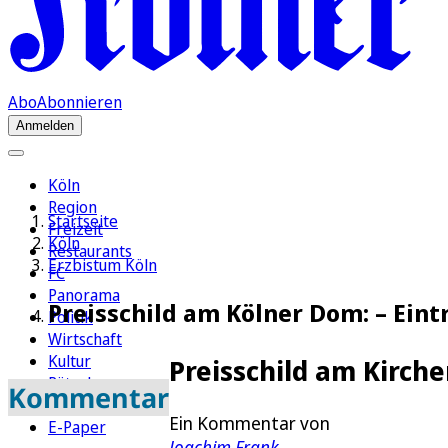
Abo
Abonnieren
Anmelden
Köln
Region
Startseite
Freizeit
Köln
Restaurants
Erzbistum Köln
FC
Panorama
Preisschild am Kölner Dom: – Eintr
Politik
Wirtschaft
Kultur
Preisschild am Kirch
Rätsel
Kommentar
Newsletter
Ein Kommentar von
E-Paper
Joachim Frank