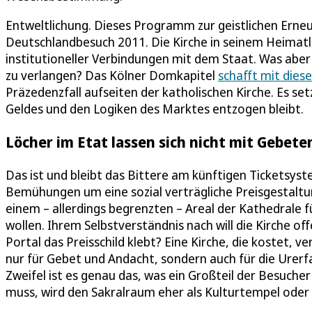
Entweltlichung. Dieses Programm zur geistlichen Erne
Deutschlandbesuch 2011. Die Kirche in seinem Heimatlan
institutioneller Verbindungen mit dem Staat. Was aber g
zu verlangen? Das Kölner Domkapitel
schafft mit dies
Präzedenzfall aufseiten der katholischen Kirche. Es set
Geldes und den Logiken des Marktes entzogen bleibt.
Löcher im Etat lassen sich nicht mit Gebete
Das ist und bleibt das Bittere am künftigen Ticketsy
Bemühungen um eine sozial verträgliche Preisgestalt
einem – allerdings begrenzten – Areal der Kathedral
wollen. Ihrem Selbstverständnis nach will die Kirche of
Portal das Preisschild klebt? Eine Kirche, die kostet, 
nur für Gebet und Andacht, sondern auch für die Urerf
Zweifel ist es genau das, was ein Großteil der Besuch
muss, wird den Sakralraum eher als Kulturtempel oder