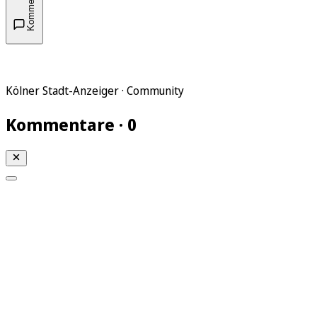
Kommentare
Kölner Stadt-Anzeiger · Community
Kommentare · 0
Mein KStA
Meine Artikel
Meine Region
Meine Newsletter
Mein KStA PLUS
Mein E-Paper