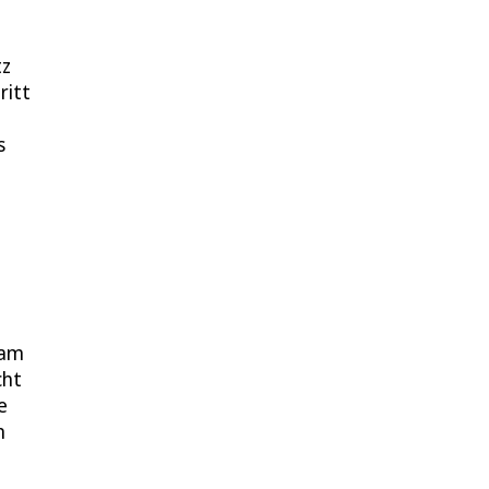
tz
ritt
s
 am
cht
e
n