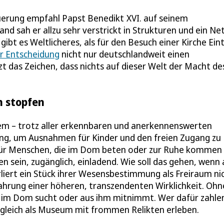
uerung empfahl Papst Benedikt XVI. auf seinem
d sah er allzu sehr verstrickt in Strukturen und ein Ne
ibt es Weltlicheres, als für den Besuch einer Kirche Eint
er Entscheidung
nicht nur deutschlandweit einen
zt das Zeichen, dass nichts auf dieser Welt der Macht de
n stopfen
stem – trotz aller erkennbaren und anerkennenswerten
ung, um Ausnahmen für Kinder und den freien Zugang zu
e für Menschen, die im Dom beten oder zur Ruhe kommen
fen sein, zugänglich, einladend. Wie soll das gehen, wenn
verliert ein Stück ihrer Wesensbestimmung als Freiraum ni
ahrung einer höheren, transzendenten Wirklichkeit. Ohn
er im Dom sucht oder aus ihm mitnimmt. Wer dafür zahle
 gleich als Museum mit frommen Relikten erleben.