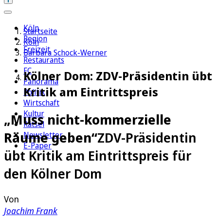
Köln
Startseite
Region
Köln
Freizeit
Barbara Schock-Werner
Restaurants
FC
Kölner Dom: ZDV-Präsidentin übt
Panorama
Kritik am Eintrittspreis
Politik
Wirtschaft
Kultur
„Muss nicht-kommerzielle
Rätsel
Räume geben“
ZDV-Präsidentin
Newsletter
E-Paper
übt Kritik am Eintrittspreis für
den Kölner Dom
Von
Joachim Frank