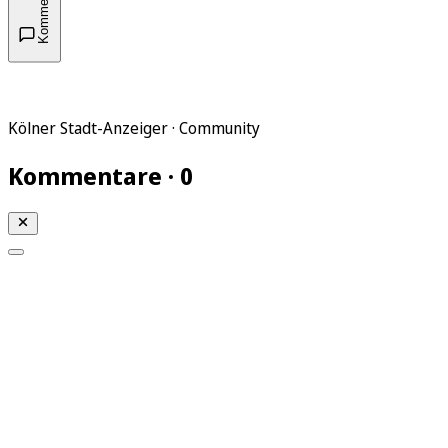
Kommentare
Kölner Stadt-Anzeiger · Community
Kommentare · 0
Mein KStA
Meine Artikel
Meine Region
Meine Newsletter
Mein KStA PLUS
Mein E-Paper