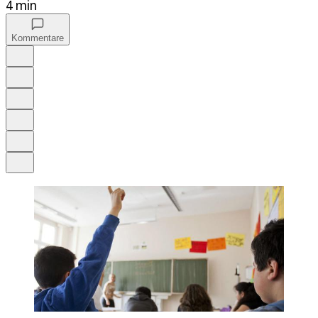
4 min
Kommentare
Auf Google bevorzugen
Anhören
Schrift
Merken
Drucken
Teilen