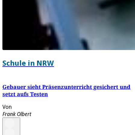
Schule in NRW
Gebauer sieht Präsenzunterricht gesichert und
setzt aufs Testen
Von
Frank Olbert