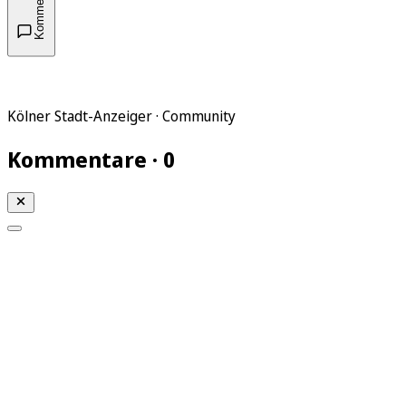
Kommentare
Kölner Stadt-Anzeiger · Community
Kommentare · 0
Mein KStA
Meine Artikel
Meine Region
Meine Newsletter
Mein KStA PLUS
Mein E-Paper