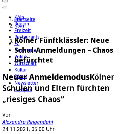
Köln
Startseite
Region
Köln
Freizeit
Restaurants
Kölner Fünftklässler: Neue
FC
Schul-Anmeldungen – Chaos
Panorama
Politik
befürchtet
Wirtschaft
Kultur
Neuer Anmeldemodus
Kölner
Rätsel
Newsletter
Schulen und Eltern fürchten
E-Paper
„riesiges Chaos“
Von
Alexandra Ringendahl
24.11.2021, 05:00 Uhr