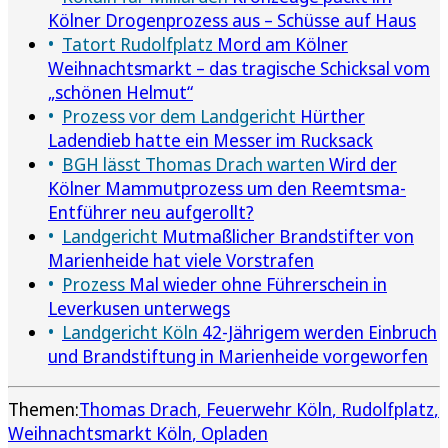
Kölner Drogenprozess aus – Schüsse auf Haus
Tatort Rudolfplatz
Mord am Kölner
Weihnachtsmarkt – das tragische Schicksal vom
„schönen Helmut“
Prozess vor dem Landgericht
Hürther
Ladendieb hatte ein Messer im Rucksack
BGH lässt Thomas Drach warten
Wird der
Kölner Mammutprozess um den Reemtsma-
Entführer neu aufgerollt?
Landgericht
Mutmaßlicher Brandstifter von
Marienheide hat viele Vorstrafen
Prozess
Mal wieder ohne Führerschein in
Leverkusen unterwegs
Landgericht Köln
42-Jährigem werden Einbruch
und Brandstiftung in Marienheide vorgeworfen
Themen:
Thomas Drach
Feuerwehr Köln
Rudolfplatz
Weihnachtsmarkt Köln
Opladen