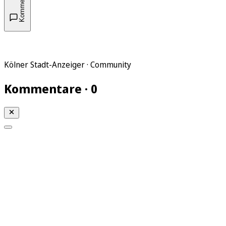
Kommentare
Kölner Stadt-Anzeiger · Community
Kommentare · 0
Mein KStA
Meine Artikel
Meine Region
Meine Newsletter
Mein KStA PLUS
Mein E-Paper