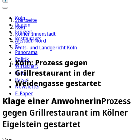
Köln
Startseite
Region
Köln
Freizeit
Kölner Innenstadt
Restaurants
Altstadt-Nord
FC
Amts- und Landgericht Köln
Panorama
Politik
Köln: Prozess gegen
Wirtschaft
Grillrestaurant in der
Kultur
Rätsel
Weidengasse gestartet
Newsletter
E-Paper
Klage einer Anwohnerin
Prozess
gegen Grillrestaurant im Kölner
Eigelstein gestartet