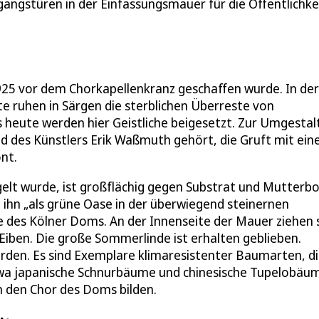
angstüren in der Einfassungsmauer für die Öffentlichke
925 vor dem Chorkapellenkranz geschaffen wurde. In der
 ruhen in Särgen die sterblichen Überreste von
heute werden hier Geistliche beigesetzt. Zur Umgestal
und des Künstlers Erik Waßmuth gehört, die Gruft mit ei
nt.
gelt wurde, ist großflächig gegen Substrat und Mutterb
 ihn „als grüne Oase in der überwiegend steinernen
des Kölner Doms. An der Innenseite der Mauer ziehen 
iben. Die große Sommerlinde ist erhalten geblieben.
rden. Es sind Exemplare klimaresistenter Baumarten, d
 japanische Schnurbäume und chinesische Tupelobäu
m den Chor des Doms bilden.