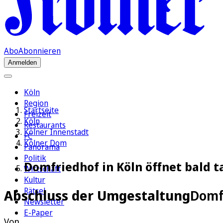
Abo
Abonnieren
Anmelden
Köln
Region
Startseite
Freizeit
Köln
Restaurants
Kölner Innenstadt
FC
Kölner Dom
Panorama
Politik
Domfriedhof in Köln öffnet bald t
Wirtschaft
Kultur
Rätsel
Abschluss der Umgestaltung
Domfr
Newsletter
E-Paper
Von