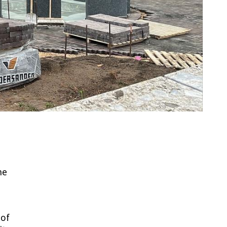
he
hof