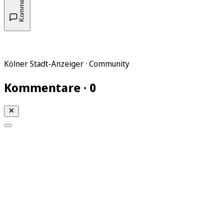
Kommentare
Kölner Stadt-Anzeiger · Community
Kommentare · 0
Mein KStA
Meine Artikel
Meine Region
Meine Newsletter
Mein KStA PLUS
Mein E-Paper