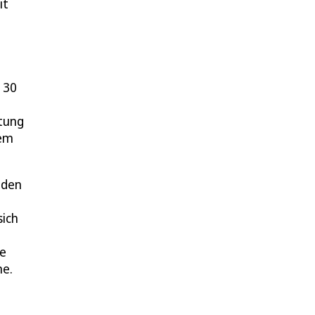
it
 30
tung
nem
oden
sich
ie
me.