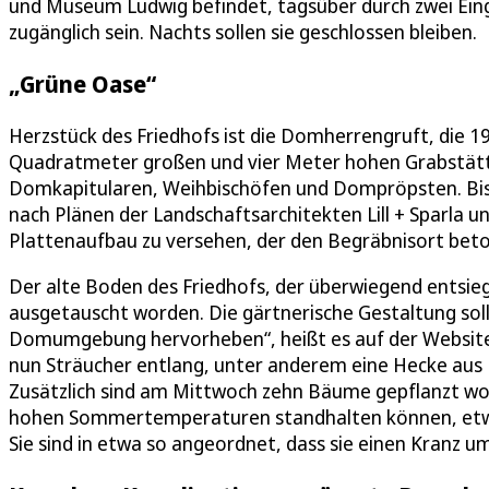
und Museum Ludwig befindet, tagsüber durch zwei Eing
zugänglich sein. Nachts sollen sie geschlossen bleiben.
„Grüne Oase“
Herzstück des Friedhofs ist die Domherrengruft, die 1
Quadratmeter großen und vier Meter hohen Grabstätte
Domkapitularen, Weihbischöfen und Dompröpsten. Bis 
nach Plänen der Landschaftsarchitekten Lill + Sparla 
Plattenaufbau zu versehen, der den Begräbnisort beto
Der alte Boden des Friedhofs, der überwiegend entsie
ausgetauscht worden. Die gärtnerische Gestaltung soll
Domumgebung hervorheben“, heißt es auf der Website 
nun Sträucher entlang, unter anderem eine Hecke aus E
Zusätzlich sind am Mittwoch zehn Bäume gepflanzt wo
hohen Sommertemperaturen standhalten können, etwa
Sie sind in etwa so angeordnet, dass sie einen Kranz u