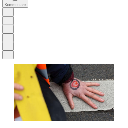
Kommentare
Auf Google bevorzugen
Anhören
Schrift
Merken
Drucken
Teilen