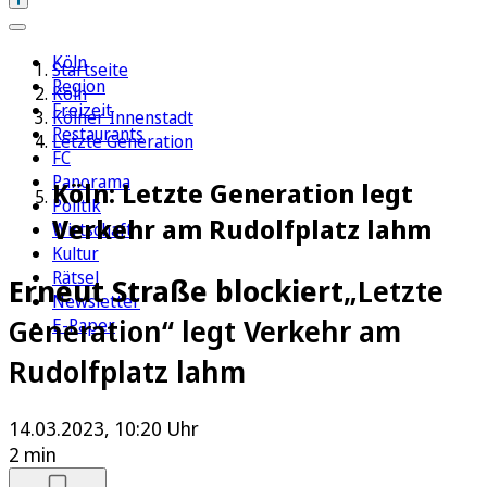
Köln
Startseite
Region
Köln
Freizeit
Kölner Innenstadt
Restaurants
Letzte Generation
FC
Panorama
Köln: Letzte Generation legt
Politik
Verkehr am Rudolfplatz lahm
Wirtschaft
Kultur
Rätsel
Erneut Straße blockiert
„Letzte
Newsletter
Generation“ legt Verkehr am
E-Paper
Rudolfplatz lahm
14.03.2023, 10:20 Uhr
2 min