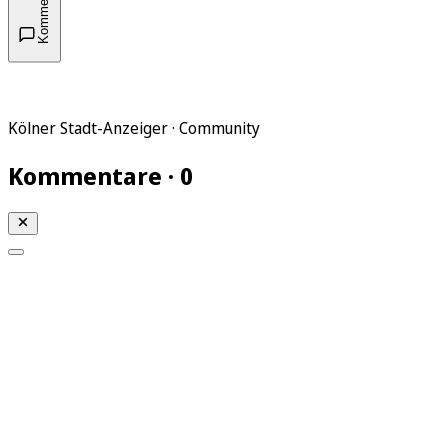
Kommentare
Kölner Stadt-Anzeiger · Community
Kommentare · 0
Mein KStA
Meine Artikel
Meine Region
Meine Newsletter
Mein KStA PLUS
Mein E-Paper