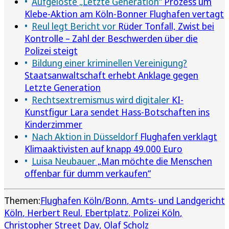
Aufgelöste „Letzte Generation“
Prozess um
Klebe-Aktion am Köln-Bonner Flughafen vertagt
Reul legt Bericht vor
Rüder Tonfall, Zwist bei
Kontrolle – Zahl der Beschwerden über die
Polizei steigt
Bildung einer kriminellen Vereinigung?
Staatsanwaltschaft erhebt Anklage gegen
Letzte Generation
Rechtsextremismus wird digitaler
KI-
Kunstfigur Lara sendet Hass-Botschaften ins
Kinderzimmer
Nach Aktion in Düsseldorf
Flughafen verklagt
Klimaaktivisten auf knapp 49.000 Euro
Luisa Neubauer
„Man möchte die Menschen
offenbar für dumm verkaufen“
Themen:
Flughafen Köln/Bonn
Amts- und Landgericht
Köln
Herbert Reul
Ebertplatz
Polizei Köln
Christopher Street Day
Olaf Scholz