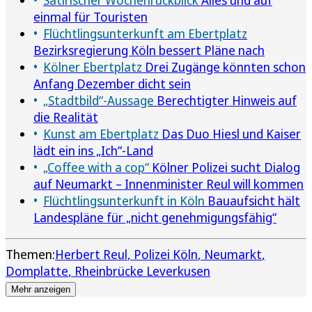
einmal für Touristen
Flüchtlingsunterkunft am Ebertplatz
Bezirksregierung Köln bessert Pläne nach
Kölner Ebertplatz
Drei Zugänge könnten schon
Anfang Dezember dicht sein
„Stadtbild“-Aussage
Berechtigter Hinweis auf
die Realität
Kunst am Ebertplatz
Das Duo Hiesl und Kaiser
lädt ein ins „Ich“-Land
„Coffee with a cop“
Kölner Polizei sucht Dialog
auf Neumarkt – Innenminister Reul will kommen
Flüchtlingsunterkunft in Köln
Bauaufsicht hält
Landespläne für „nicht genehmigungsfähig“
Themen:
Herbert Reul
Polizei Köln
Neumarkt
Domplatte
Rheinbrücke Leverkusen
Mehr anzeigen