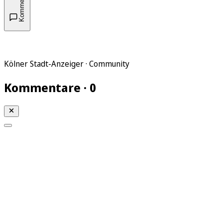
Kommentare
Kölner Stadt-Anzeiger · Community
Kommentare · 0
Mein KStA
Meine Artikel
Meine Region
Meine Newsletter
Mein KStA PLUS
Mein E-Paper