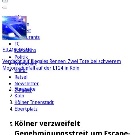
Köln
Region
Freizeit
Restaurants
FC
EILMELDUNG
Panorama
Politik
Verdacht auf illegales Rennen: Zwei Tote bei schwerem
Wirtschaft
Motorradunfall auf der L124 in Köln
Kultur
Rätsel
Newsletter
Startseite
E-Paper
Köln
Kölner Innenstadt
Ebertplatz
Kölner verzweifelt
Genehmigungsstreit um Escape-