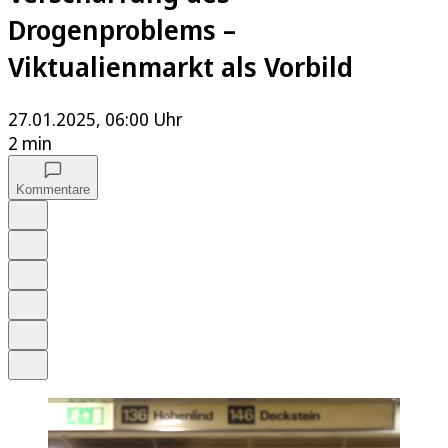
Drogenproblems –
Viktualienmarkt als Vorbild
27.01.2025, 06:00 Uhr
2 min
Kommentare
Auf Google bevorzugen
Anhören
Schrift
Merken
Drucken
Teilen