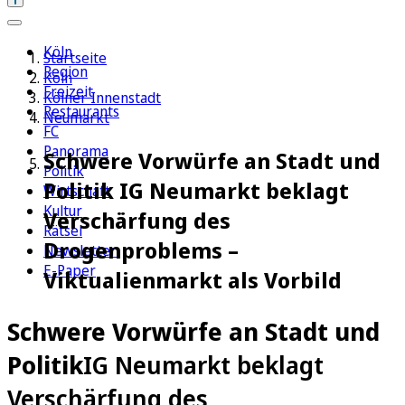
Köln
Startseite
Region
Köln
Freizeit
Kölner Innenstadt
Restaurants
Neumarkt
FC
Panorama
Schwere Vorwürfe an Stadt und
Politik
Politik IG Neumarkt beklagt
Wirtschaft
Kultur
Verschärfung des
Rätsel
Drogenproblems –
Newsletter
E-Paper
Viktualienmarkt als Vorbild
Schwere Vorwürfe an Stadt und
Politik
IG Neumarkt beklagt
Verschärfung des