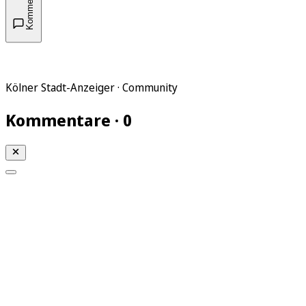
Kommentare
Kölner Stadt-Anzeiger · Community
Kommentare · 0
Mein KStA
Meine Artikel
Meine Region
Meine Newsletter
Mein KStA PLUS
Mein E-Paper