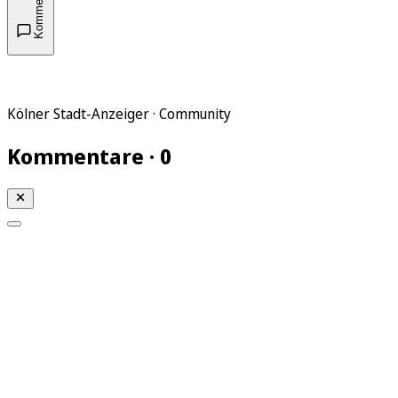
Kommentare
Kölner Stadt-Anzeiger · Community
Kommentare · 0
Mein KStA
Meine Artikel
Meine Region
Meine Newsletter
Mein KStA PLUS
Mein E-Paper