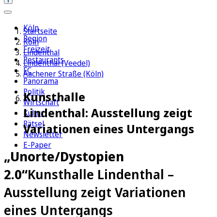
Köln
Startseite
Region
Köln
Freizeit
Lindenthal
Restaurants
Lindenthal (Veedel)
FC
Aachener Straße (Köln)
Panorama
Politik
Kunsthalle
Wirtschaft
Lindenthal: Ausstellung zeigt
Kultur
Rätsel
Variationen eines Untergangs
Newsletter
E-Paper
„Unorte/Dystopien
2.0“
Kunsthalle Lindenthal –
Ausstellung zeigt Variationen
eines Untergangs