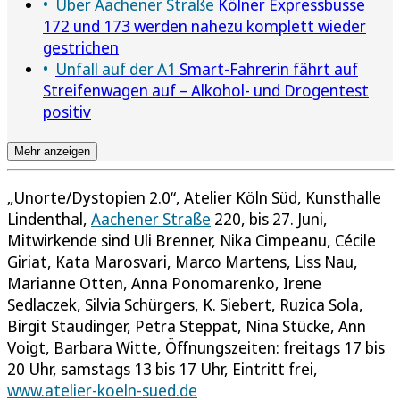
Über Aachener Straße
Kölner Expressbusse
172 und 173 werden nahezu komplett wieder
gestrichen
Unfall auf der A1
Smart-Fahrerin fährt auf
Streifenwagen auf – Alkohol- und Drogentest
positiv
Mehr anzeigen
„Unorte/Dystopien 2.0“, Atelier Köln Süd, Kunsthalle
Lindenthal,
Aachener Straße
220, bis 27. Juni,
Mitwirkende sind Uli Brenner, Nika Cimpeanu, Cécile
Giriat, Kata Marosvari, Marco Martens, Liss Nau,
Marianne Otten, Anna Ponomarenko, Irene
Sedlaczek, Silvia Schürgers, K. Siebert, Ruzica Sola,
Birgit Staudinger, Petra Steppat, Nina Stücke, Ann
Voigt, Barbara Witte, Öffnungszeiten: freitags 17 bis
20 Uhr, samstags 13 bis 17 Uhr, Eintritt frei,
www.atelier-koeln-sued.de