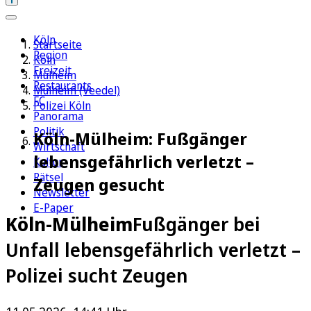
Köln
Startseite
Region
Köln
Freizeit
Mülheim
Restaurants
Mülheim (Veedel)
FC
Polizei Köln
Panorama
Politik
Köln-Mülheim: Fußgänger
Wirtschaft
lebensgefährlich verletzt –
Kultur
Rätsel
Zeugen gesucht
Newsletter
E-Paper
Köln-Mülheim
Fußgänger bei
Unfall lebensgefährlich verletzt –
Polizei sucht Zeugen