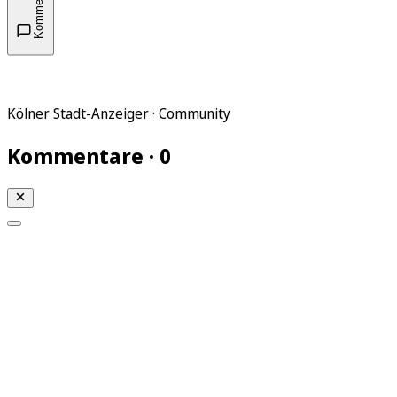
Kommentare
Kölner Stadt-Anzeiger · Community
Kommentare · 0
Mein KStA
Meine Artikel
Meine Region
Meine Newsletter
Mein KStA PLUS
Mein E-Paper