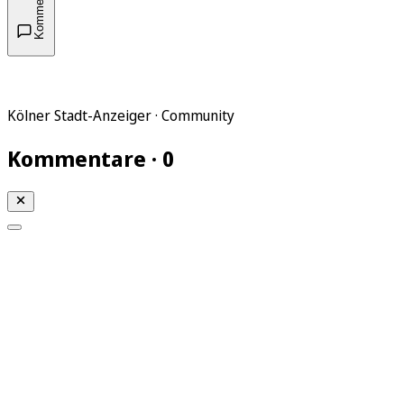
Kommentare
Kölner Stadt-Anzeiger · Community
Kommentare · 0
Mein KStA
Meine Artikel
Meine Region
Meine Newsletter
Mein KStA PLUS
Mein E-Paper