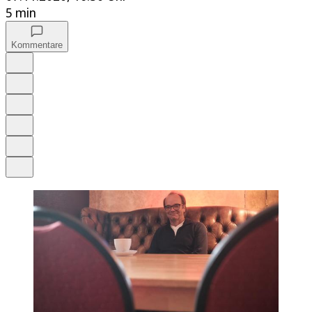
5 min
Kommentare
Auf Google bevorzugen
Anhören
Schrift
Merken
Drucken
Teilen