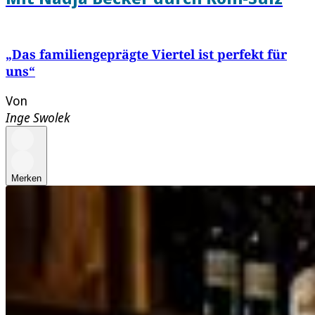
„Das familiengeprägte Viertel ist perfekt für
uns“
Von
Inge Swolek
Merken