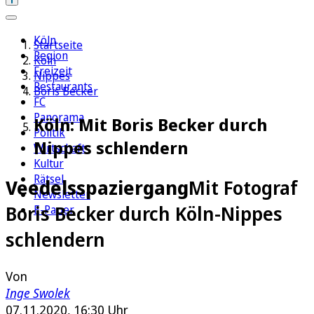
Köln
Startseite
Region
Köln
Freizeit
Nippes
Restaurants
Boris Becker
FC
Panorama
Köln: Mit Boris Becker durch
Politik
Nippes schlendern
Wirtschaft
Kultur
Rätsel
Veedelsspaziergang
Mit Fotograf
Newsletter
Boris Becker durch Köln-Nippes
E-Paper
schlendern
Von
Inge Swolek
07.11.2020, 16:30 Uhr