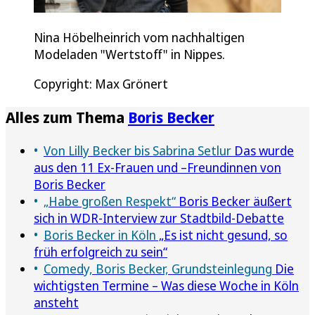
Nina Höbelheinrich vom nachhaltigen
Modeladen "Wertstoff" in Nippes.
Copyright: Max Grönert
Alles zum Thema
Boris Becker
Von Lilly Becker bis Sabrina Setlur
Das wurde
aus den 11 Ex-Frauen und –Freundinnen von
Boris Becker
„Habe großen Respekt“
Boris Becker äußert
sich in WDR-Interview zur Stadtbild-Debatte
Boris Becker in Köln
„Es ist nicht gesund, so
früh erfolgreich zu sein“
Comedy, Boris Becker, Grundsteinlegung
Die
wichtigsten Termine – Was diese Woche in Köln
ansteht